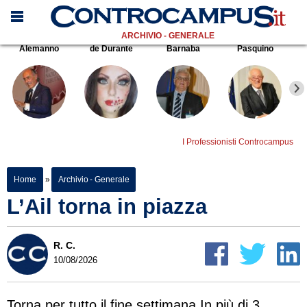
ARCHIVIO - GENERALE
Alemanno
de Durante
Barnaba
Pasquino
I Professionisti Controcampus
Home
»
Archivio - Generale
L’Ail torna in piazza
R. C.
10/08/2026
Torna per tutto il fine settimana In più di 3.