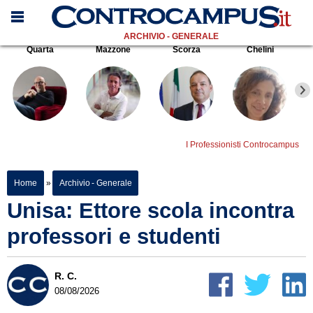
ARCHIVIO - GENERALE
Quarta
Mazzone
Scorza
Chelini
I Professionisti Controcampus
Home
»
Archivio - Generale
Unisa: Ettore scola incontra
professori e studenti
R. C.
08/08/2026