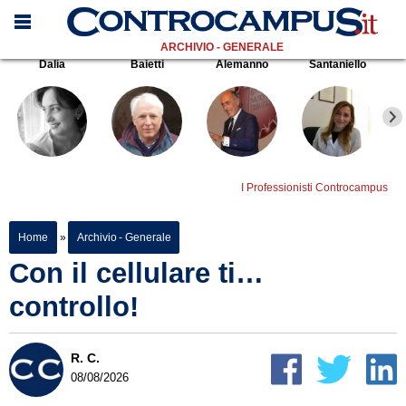
ARCHIVIO - GENERALE
Dalia
Baietti
Alemanno
Santaniello
I Professionisti Controcampus
Home
»
Archivio - Generale
Con il cellulare ti…
controllo!
R. C.
08/08/2026