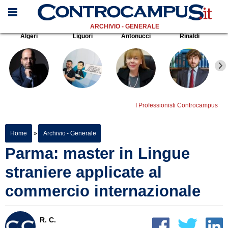
ARCHIVIO - GENERALE
Algeri
Liguori
Antonucci
Rinaldi
I Professionisti Controcampus
Home
»
Archivio - Generale
Parma: master in Lingue
straniere applicate al
commercio internazionale
R. C.