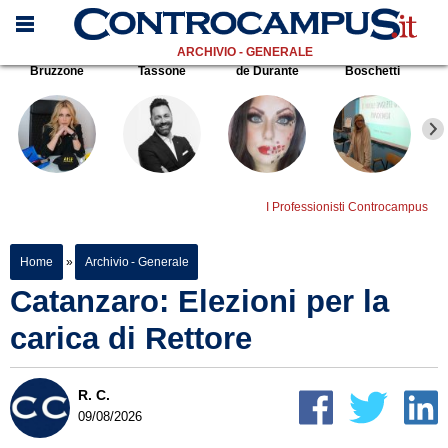
ARCHIVIO - GENERALE
Bruzzone
Tassone
de Durante
Boschetti
I Professionisti Controcampus
Home
»
Archivio - Generale
Catanzaro: Elezioni per la
carica di Rettore
R. C.
09/08/2026