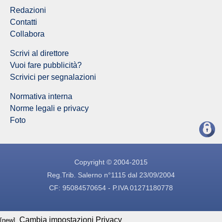
Redazioni
Contatti
Collabora
Scrivi al direttore
Vuoi fare pubblicità?
Scrivici per segnalazioni
Normativa interna
Norme legali e privacy
Foto
Copyright © 2004-2015
Reg.Trib. Salerno n°1115 dal 23/09/2004
CF: 95084570654 - P.IVA 01271180778
Cambia impostazioni Privacy
[new]