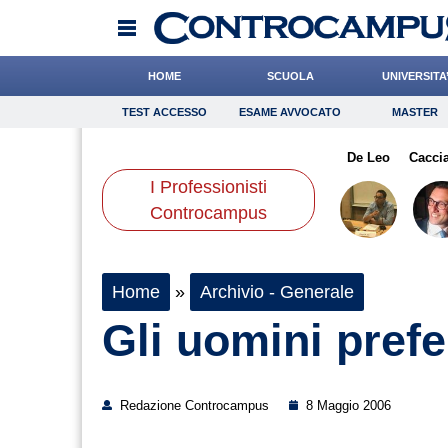
HOME
SCUOLA
UNIVERSITA
TEST ACCESSO
ESAME AVVOCATO
MASTER
TEST ACCESSO
Esame Avvocato
Master
fagna
Catizone
Pasquino
Onomastico
Chelini
Bricolage
Gnudi
De Leo
Consigli
Cacci
I Professionisti
Scienze
Controcampus
Home
»
Archivio - Generale
Gli uomini pref
Redazione Controcampus
8 Maggio 2006