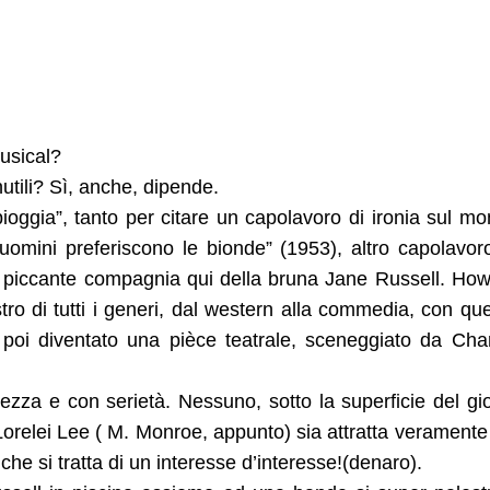
usical?
utili? Sì, anche, dipende.
ioggia”, tanto per citare un capolavoro di ironia sul m
omini preferiscono le bionde” (1953), altro capolavor
in piccante compagnia qui della bruna Jane Russell. Ho
o di tutti i generi, dal western alla commedia, con qu
 poi diventato una pièce teatrale, sceneggiato da Cha
zza e con serietà. Nessuno, sotto la superficie del gi
 Lorelei Lee ( M. Monroe, appunto) sia attratta veramente
o che si tratta di un interesse d’interesse!(denaro).