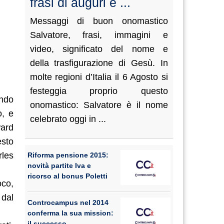
frasi di auguri e ...
Messaggi di buon onomastico
Salvatore, frasi, immagini e
video, significato del nome e
della trasfigurazione di Gesù. In
molte regioni d’Italia il 6 Agosto si
festeggia proprio questo
ondo
onomastico: Salvatore è il nome
o, e
celebrato oggi in ...
ward
esto
rles
Riforma pensione 2015:
novità partite Iva e
ricorso al bonus Poletti
oco,
 dal
Controcampus nel 2014
conferma la sua mission:
il successo