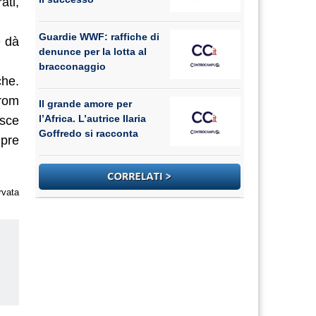
ati,
Guardie WWF: raffiche di
e dà
denunce per la lotta al
bracconaggio
che.
from
Il grande amore per
l’Africa. L’autrice Ilaria
isce
Goffredo si racconta
mpre
rvata
us