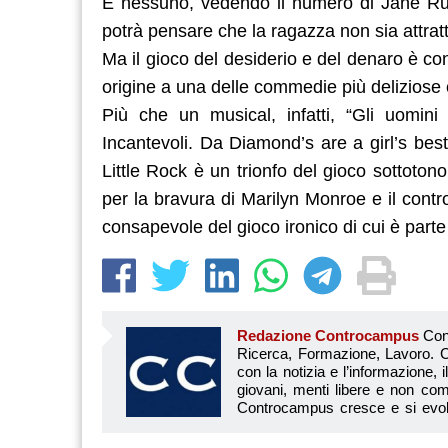
E nessuno, vedendo il numero di Jane Rus
potrà pensare che la ragazza non sia attratt
Ma il gioco del desiderio e del denaro è co
origine a una delle commedie più deliziose
Più che un musical, infatti, “Gli uomi
Incantevoli. Da Diamond’s are a girl’s bes
Little Rock è un trionfo del gioco sottotono,
per la bravura di Marilyn Monroe e il cont
consapevole del gioco ironico di cui è part
Redazione Controcampus
Controcampus è Il magazine più letto dai giovani su: Scuola, Università, Ricerca, Formazione, Lavoro. Controcampus nasce nell’ottobre 2001 con la missione di affiancare con la notizia e l’informazione, il mondo dell’istruzione e dell’università. Il suo cuore pulsante sono i giovani, menti libere e non compromesse da nessun interesse di parte. Il progetto è ambizioso e Controcampus cresce e si evolve arricchendo il proprio staff con nuovi giovani vogliosi di essere protagonisti in un’avventura editoriale. Aumentano e si perfezionano le competenze e le professionalità di ognuno. Questo porta Controcam