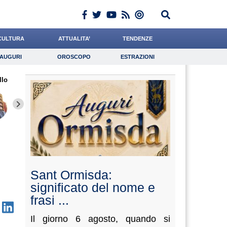
CULTURA
ATTUALITA’
TENDENZE
AUGURI
OROSCOPO
ESTRAZIONI
Auguri
Oroscopo
Estrazioni
llo
iornalista
Falco
Scorza
Lavoro
Coniglio
Psicologia
Gelisio
Miraglia
Tasson
Sant Ormisda:
significato del nome e
frasi ...
Il giorno 6 agosto, quando si