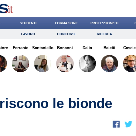
’
STUDENTI
FORMAZIONE
PROFESSIONISTI
LAVORO
CONCORSI
RICERCA
Lavoro
Concorsi
Ricerca
atore
Ferrante
Risparmio
Santaniello
Bonanni
Diritto
Dalia
Economia
Baietti
Cascie
G
eriscono le bionde