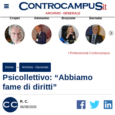
ARCHIVIO - GENERALE
Crepet
Alemanno
Bruzzone
Barnaba
I Professionisti Controcampus
Home
»
Archivio - Generale
Psicollettivo: “Abbiamo
fame di diritti”
R. C.
06/08/2026