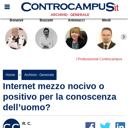
ARCHIVIO - GENERALE
Bonanni
Buzzatti
Antonucci
Meoli
I Professionisti Controcampus
Home
»
Archivio - Generale
Internet mezzo nocivo o
positivo per la conoscenza
dell’uomo?
R. C.