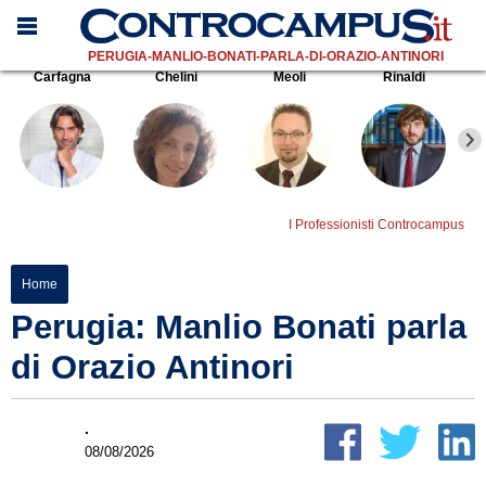
PERUGIA-MANLIO-BONATI-PARLA-DI-ORAZIO-ANTINORI
Carfagna
Chelini
Meoli
Rinaldi
I Professionisti Controcampus
Home
Perugia: Manlio Bonati parla
di Orazio Antinori
.
08/08/2026