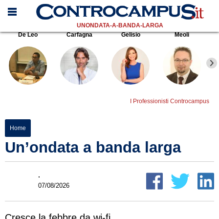
UNONDATA-A-BANDA-LARGA
De Leo
Carfagna
Gelisio
Meoli
I Professionisti Controcampus
Home
Un’ondata a banda larga
.
07/08/2026
Cresce la febbre da wi-fi.