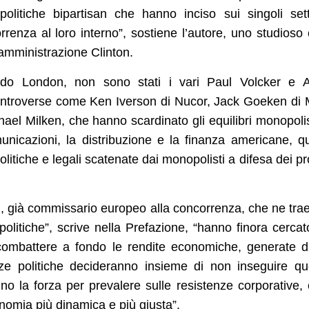
 politiche bipartisan che hanno inciso sui singoli sett
rrenza al loro interno”, sostiene l’autore, uno studioso
l’amministrazione Clinton.
ondo London, non sono stati i vari Paul Volcker e 
ontroverse come Ken Iverson di Nucor, Jack Goeken di 
ael Milken, che hanno scardinato gli equilibri monopolis
unicazioni, la distribuzione e la finanza americane, q
itiche e legali scatenate dai monopolisti a difesa dei pr
onti, già commissario europeo alla concorrenza, che ne tra
politiche”, scrive nella Prefazione, “hanno finora cercat
a combattere a fondo le rendite economiche, generate d
ze politiche decideranno insieme di non inseguire qu
ranno la forza per prevalere sulle resistenze corporative,
onomia più dinamica e più giusta”.