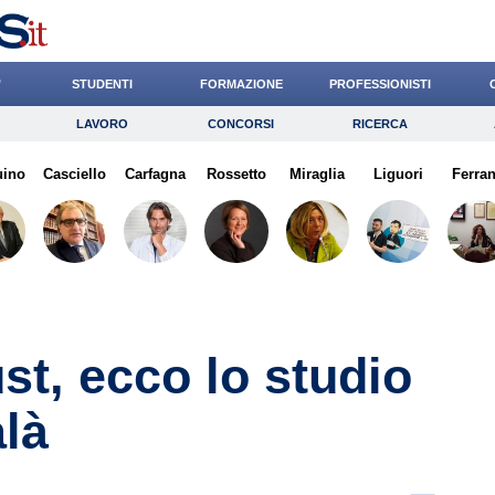
’
STUDENTI
FORMAZIONE
PROFESSIONISTI
LAVORO
CONCORSI
RICERCA
Lavoro
Concorsi
Ricerca
uino
Casciello
Risparmio
Carfagna
Rossetto
Diritto
Miraglia
Economia
Liguori
Ferran
G
st, ecco lo studio
alà