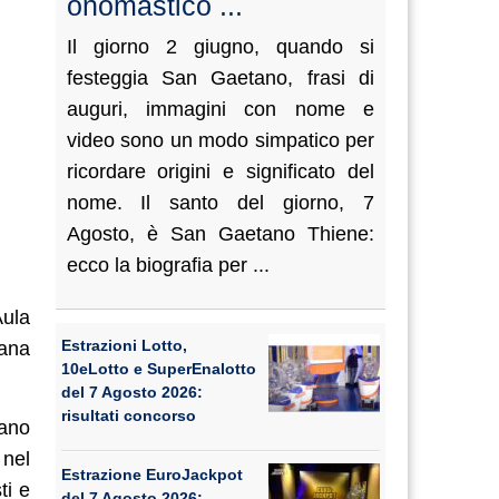
onomastico ...
Il giorno 2 giugno, quando si
festeggia San Gaetano, frasi di
auguri, immagini con nome e
video sono un modo simpatico per
ricordare origini e significato del
nome. Il santo del giorno, 7
Agosto, è San Gaetano Thiene:
ecco la biografia per ...
Aula
Estrazioni Lotto,
cana
10eLotto e SuperEnalotto
del 7 Agosto 2026:
risultati concorso
vano
 nel
Estrazione EuroJackpot
ti e
del 7 Agosto 2026: