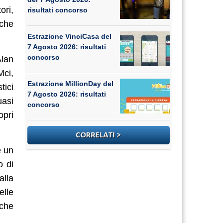
ori,
risultati concorso
 che
Estrazione VinciCasa del
7 Agosto 2026: risultati
concorso
Alan
Mci,
Estrazione MillionDay del
tici
7 Agosto 2026: risultati
uasi
concorso
opri
e un
o di
alla
elle
 che