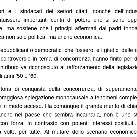
e i sindacati dei settori citati, nonché dell’indus
tituissero importanti centri di potere che si sono opp
le, ma sostiene che i principi affermati dai padri fonda
nza non solo politica, ma anche economica.
pubblicani o democratici che fossero, e i giudici delle c
 controversie in tema di concorrenza hanno finito per 
ntributo va riconosciuto al rafforzamento della legislaz
i anni ’50 e ’60.
oria di conquista della concorrenza, di superament
oraggiosa spiegazione monocausale a fenomeni comple
ere in modo acceso. Ha comunque il grande merito di chia
 anche nel paese che sembra incarnarla, non è uno s
n forza, in contrasto con potenti interessi costituiti
a volta per tutte. Al mutare dello scenario economico