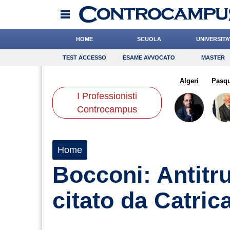
HOME
SCUOLA
UNIVERSITA
TEST ACCESSO
ESAME AVVOCATO
MASTER
TEST ACCESSO
Esame Avvocato
Master
Luca
De Leo
de Durante
Onomastico
di Geso
Antonucci
Bricolage
Algeri
Consigli
Pasq
I Professionisti
Scienze
Controcampus
Home
Bocconi: Antitru
citato da Catric