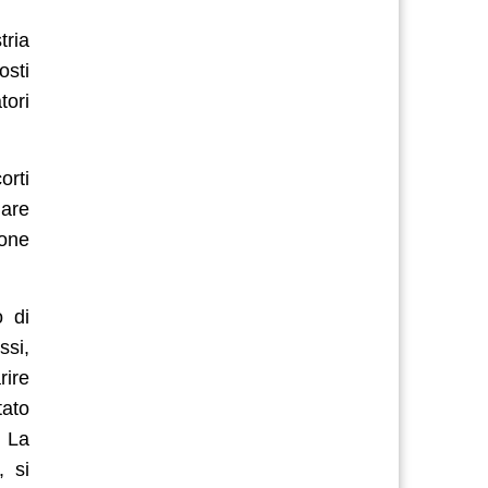
tria
osti
tori
orti
dare
ione
o di
ssi,
rire
tato
. La
, si