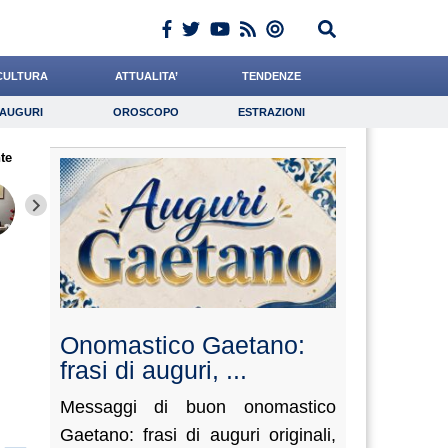
CULTURA
ATTUALITA’
TENDENZE
AUGURI
OROSCOPO
ESTRAZIONI
Auguri
Oroscopo
Estrazioni
te
iornalista
Quaglia
Baietti
Lavoro
Romano
Psicologia
Andreotti
Boschetti
Conigli
Onomastico Gaetano:
frasi di auguri, ...
Messaggi di buon onomastico
Gaetano: frasi di auguri originali,