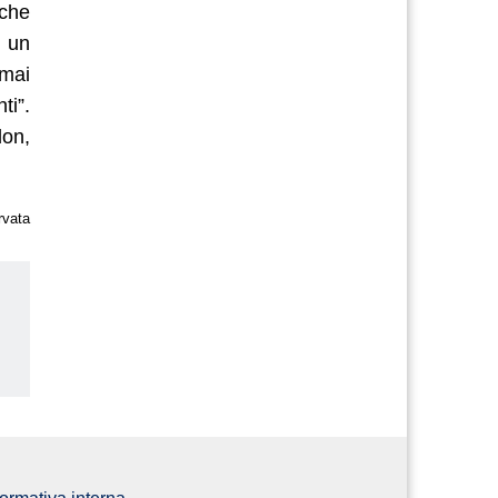
iche
e un
 mai
ti”.
don,
rvata