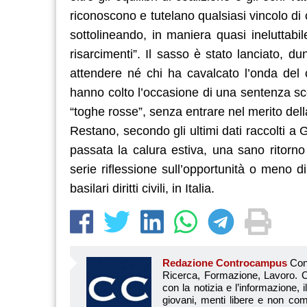
riconoscono e tutelano qualsiasi vincolo di 
sottolineando, in maniera quasi ineluttabi
risarcimenti”. Il sasso è stato lanciato, du
attendere né chi ha cavalcato l’onda del
hanno colto l’occasione di una sentenza sc
“toghe rosse”, senza entrare nel merito de
Restano, secondo gli ultimi dati raccolti a
passata la calura estiva, una sano ritorn
serie riflessione sull’opportunità o meno 
basilari diritti civili, in Italia.
Redazione Controcampus
Controcampus è Il magazine più letto dai giovani su: Scuola, Università, Ricerca, Formazione, Lavoro. Controcampus nasce nell’ottobre 2001 con la missione di affiancare con la notizia e l’informazione, il mondo dell’istruzione e dell’università. Il suo cuore pulsante sono i giovani, menti libere e non compromesse da nessun interesse di parte. Il progetto è ambizioso e Controcampus cresce e si evolve arricchendo il proprio staff con nuovi giovani vogliosi di essere protagonisti in un’avventura editoriale. Aumentano e si perfezionano le competenze e le professionalità di ognuno. Questo porta Controcam