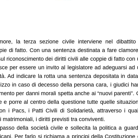
e, la terza sezione civile interviene nel dibattito
ie di fatto. Con una sentenza destinata a fare clamore
ul riconoscimento dei diritti civili alle coppie di fatto con
isce per essere un invito al legislatore ad adeguarsi ad
età. Ad indicare la rotta una sentenza depositata in dat
izzo in caso di decesso della persona cara, i giudici h
cimento per danni morali spetta anche ai “nuovi parenti”.
 e porre al centro della questione tutte quelle situazion
i Pacs, i Patti Civili di Solidarietà, attraverso i qual
atrimoniali, i diritti previsti tra conviventi.
asso della società civile e sollecita la politica a guar
aticani. Per farlo si richiama a principi della Costituzione