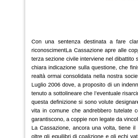
Con una sentenza destinata a fare clamor
riconoscimentLa Cassazione apre alle copp
terza sezione civile interviene nel dibattito s
chiara indicazione sulla questione, che fin
realtà ormai consolidata nella nostra soci
Luglio 2006 dove, a proposito di un indenn
tenuto a sottolineare che l’eventuale risar
questa definizione si sono volute designare
vita in comune che andrebbero tutelate con 
garantiscono, a coppie non legate da vincoli m
La Cassazione, ancora una volta, tiene il p
oltre gli equilibri di coalizione e gli echi v