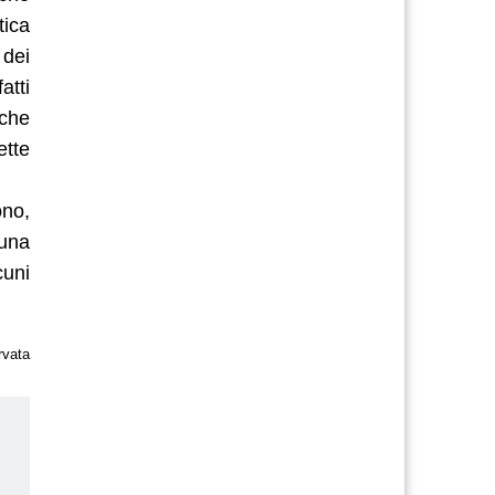
tica
 dei
atti
 che
ette
ono,
 una
cuni
rvata