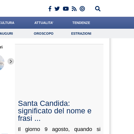
CULTURA
ATTUALITA’
TENDENZE
AUGURI
OROSCOPO
ESTRAZIONI
Auguri
Oroscopo
Estrazioni
ri
iornalista
Romano
Valorzi
Lavoro
Coniglio
Psicologia
Quaglia
Bonetti
Pasqui
Santa Candida:
significato del nome e
frasi ...
Il giorno 9 agosto, quando si