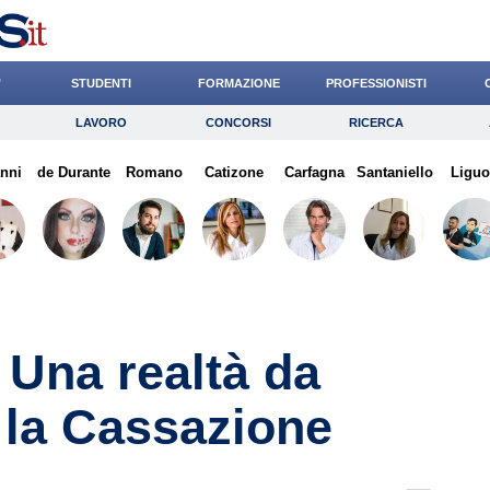
’
STUDENTI
FORMAZIONE
PROFESSIONISTI
LAVORO
CONCORSI
RICERCA
Lavoro
Concorsi
Ricerca
nni
de Durante
Risparmio
Romano
Catizone
Diritto
Carfagna
Economia
Santaniello
Liguo
G
 Una realtà da
 la Cassazione