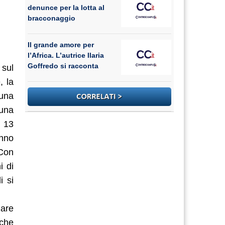
denunce per la lotta al
bracconaggio
Il grande amore per
l’Africa. L’autrice Ilaria
Goffredo si racconta
 sul
, la
 una
 una
a 13
anno
 Con
i di
i si
dare
 che