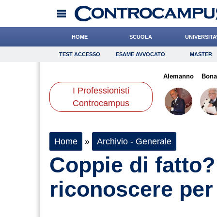
HOME
SCUOLA
UNIVERSITA
TEST ACCESSO
ESAME AVVOCATO
MASTER
TEST ACCESSO
Esame Avvocato
Master
Luca
Ward
Leone
Onomastico
Grassotti
Bricolage
Miraglia
Alemanno
Consigli
Bona
I Professionisti
Scienze
Controcampus
Home
»
Archivio - Generale
Coppie di fatto?
riconoscere per