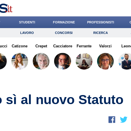
’
STUDENTI
FORMAZIONE
PROFESSIONISTI
LAVORO
CONCORSI
RICERCA
Lavoro
Concorsi
Ricerca
ucci
Catizone
Risparmio
Crepet
Cacciatore
Diritto
Ferrante
Economia
Valorzi
Leon
G
o sì al nuovo Statuto