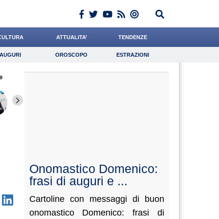
CULTURA
ATTUALITA’
TENDENZE
AUGURI
OROSCOPO
ESTRAZIONI
Auguri
Oroscopo
Estrazioni
e
iornalista
Dalia
Baietti
Lavoro
Tassone
Psicologia
Ward
Boschetti
Carfagn
Onomastico Domenico:
frasi di auguri e ...
Cartoline con messaggi di buon
onomastico Domenico: frasi di