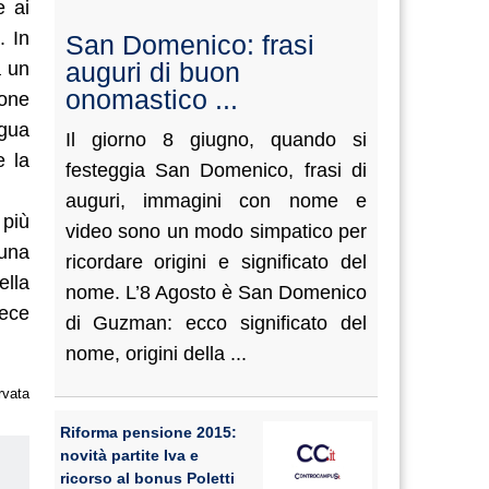
e ai
. In
San Domenico: frasi
auguri di buon
a un
onomastico ...
ione
ngua
Il giorno 8 giugno, quando si
e la
festeggia San Domenico, frasi di
auguri, immagini con nome e
 più
video sono un modo simpatico per
 una
ricordare origini e significato del
ella
nome. L’8 Agosto è San Domenico
vece
di Guzman: ecco significato del
nome, origini della ...
rvata
Riforma pensione 2015:
novità partite Iva e
ricorso al bonus Poletti