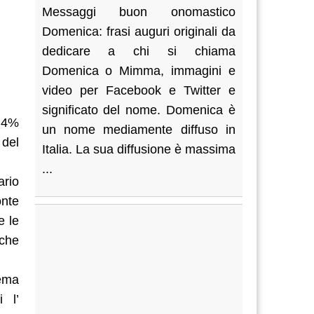
Messaggi buon onomastico
Domenica: frasi auguri originali da
dedicare a chi si chiama
Domenica o Mimma, immagini e
video per Facebook e Twitter e
significato del nome. Domenica è
9,4%
un nome mediamente diffuso in
 del
Italia. La sua diffusione è massima
...
ario
onte
e le
 che
tema
 l’