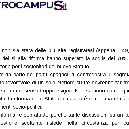
non sia stata delle più alte registratesi (appena il 4
vore del sì alla riforma hanno superato la soglia del 70%
oria per i sostenitori del nuovo Statuto.
da parte dei partiti spagnoli di centrodestra. Il segret
o fovorevole di un solo elettore su tre dovrebbe far fr
ato su un consenso troppo esiguo. Non saranno comunqu
tti: la riforma dello Statuto catalano è ormai una realtà
enti socio-politici.
a riforma, e soprattutto perchè tante discussioni su un 
stione scottante risiede nella circostanza per cui