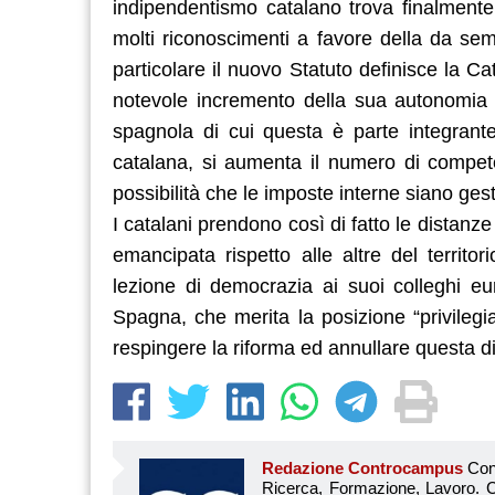
indipendentismo catalano trova finalmente 
molti riconoscimenti a favore della da semp
particolare il nuovo Statuto definisce la 
notevole incremento della sua autonomia 
spagnola di cui questa è parte integrante
catalana, si aumenta il numero di compete
possibilità che le imposte interne siano ges
I catalani prendono così di fatto le distanz
emancipata rispetto alle altre del territ
lezione di democrazia ai suoi colleghi eu
Spagna, che merita la posizione “privilegi
respingere la riforma ed annullare questa d
Redazione Controcampus
Controcampus è Il magazine più letto dai giovani su: Scuola, Università, Ricerca, Formazione, Lavoro. Controcampus nasce nell’ottobre 2001 con la missione di affiancare con la notizia e l’informazione, il mondo dell’istruzione e dell’università. Il suo cuore pulsante sono i giovani, menti libere e non compromesse da nessun interesse di parte. Il progetto è ambizioso e Controcampus cresce e si evolve arricchendo il proprio staff con nuovi giovani vogliosi di essere protagonisti in un’avventura editoriale. Aumentano e si perfezionano le competenze e le professionalità di ognuno. Questo porta Controcam