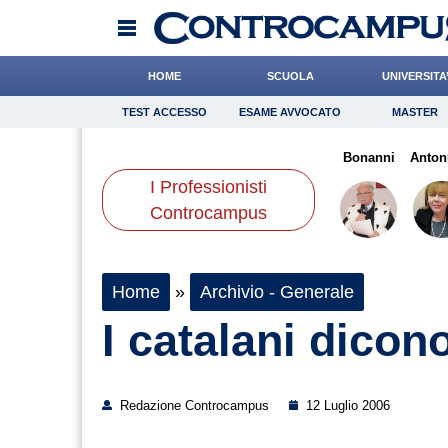
HOME
SCUOLA
UNIVERSITA
TEST ACCESSO
ESAME AVVOCATO
MASTER
TEST ACCESSO
Esame Avvocato
Master
glia
Barnaba
Casciello
Onomastico
Bonetti
Bricolage
Pasquino
Bonanni
Consigli
Anton
I Professionisti
Scienze
Controcampus
Home
»
Archivio - Generale
I catalani dicon
Redazione Controcampus
12 Luglio 2006