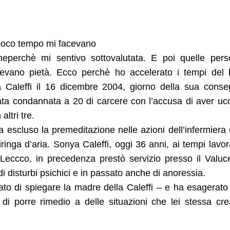
 poco tempo mi facevano
 meperchè mi sentivo sottovalutata. E poi quelle per
evano pietà. Ecco perchè ho accelerato i tempi del 
a Caleffi il 16 dicembre 2004, giorno della sua cons
ata condannata a 20 di carcere con l’accusa di aver uc
altri tre.
escluso la premeditazione nelle azioni dell’infermiera
iringa d’aria. Sonya Caleffi, oggi 36 anni, ai tempi lavo
Leccco, in precedenza prestò servizio presso il Valuc
 disturbi psichici e in passato anche di anoressia.
ato di spiegare la madre della Caleffi – e ha esagerato
di porre rimedio a delle situazioni che lei stessa cr