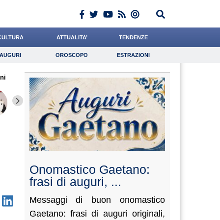
CULTURA
ATTUALITA’
TENDENZE
AUGURI
OROSCOPO
ESTRAZIONI
Auguri
Oroscopo
Estrazioni
ni
iornalista
Ferrante
Crepet
Lavoro
Cacciatore
Psicologia
Valorzi
Baietti
Califan
Onomastico Gaetano:
frasi di auguri, ...
Messaggi di buon onomastico
Gaetano: frasi di auguri originali,