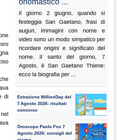
onomastico ...
Il giorno 2 giugno, quando si
festeggia San Gaetano, frasi di
auguri, immagini con nome e
sone
video sono un modo simpatico per
loro
ricordare origini e significato del
egna
nome. Il santo del giorno, 7
ciso
Agosto, è San Gaetano Thiene:
ecco la biografia per ...
 che
rava
e di
Estrazione MillionDay del
7 Agosto 2026: risultati
concorso
 nel
eava
Oroscopo Paolo Fox 7
Agosto 2026: consigli del
giorno