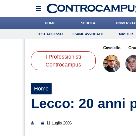
HOME
SCUOLA
UNIVERSITA
TEST ACCESSO
ESAME AVVOCATO
MASTER
TEST ACCESSO
Esame Avvocato
Master
cchi
Liguori
Boschetti
Onomastico
Coniglio
Bricolage
Quarta
Casciello
Consigli
Gnu
I Professionisti
Scienze
Controcampus
Home
Lecco: 20 anni p
11 Luglio 2006