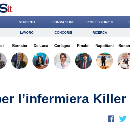
’
STUDENTI
FORMAZIONE
PROFESSIONISTI
LAVORO
CONCORSI
RICERCA
Lavoro
Concorsi
Ricerca
di
Barnaba
Risparmio
De Luca
Carfagna
Diritto
Rinaldi
Economia
Napolitani
Bonan
G
er l’infermiera Killer