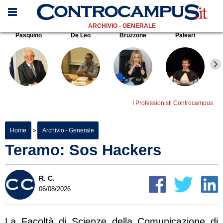
ARCHIVIO - GENERALE
Pasquino
De Leo
Bruzzone
Paleari
I Professionisti Controcampus
Home
»
Archivio - Generale
Teramo: Sos Hackers
R. C.
06/08/2026
La Facoltà di Scienze della Comunicazione di