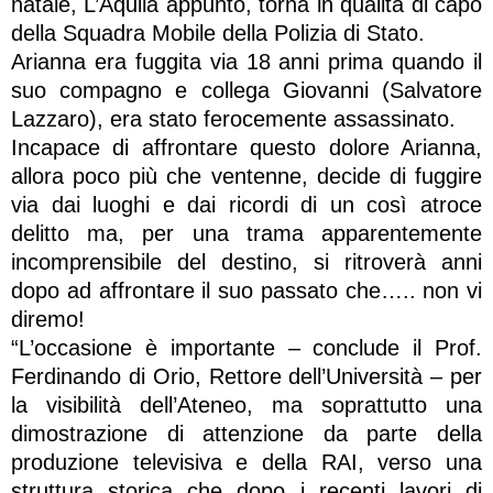
natale, L’Aquila appunto, torna in qualità di capo
della Squadra Mobile della Polizia di Stato.
Arianna era fuggita via 18 anni prima quando il
suo compagno e collega Giovanni (Salvatore
Lazzaro), era stato ferocemente assassinato.
Incapace di affrontare questo dolore Arianna,
allora poco più che ventenne, decide di fuggire
via dai luoghi e dai ricordi di un così atroce
delitto ma, per una trama apparentemente
incomprensibile del destino, si ritroverà anni
dopo ad affrontare il suo passato che….. non vi
diremo!
“L’occasione è importante – conclude il Prof.
Ferdinando di Orio, Rettore dell’Università – per
la visibilità dell’Ateneo, ma soprattutto una
dimostrazione di attenzione da parte della
produzione televisiva e della RAI, verso una
struttura storica che dopo i recenti lavori di