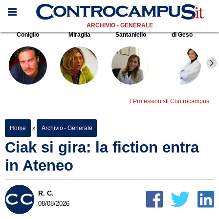
ARCHIVIO - GENERALE
Coniglio
Miraglia
Santaniello
di Geso
I Professionisti Controcampus
Home
»
Archivio - Generale
Ciak si gira: la fiction entra
in Ateneo
R. C.
08/08/2026