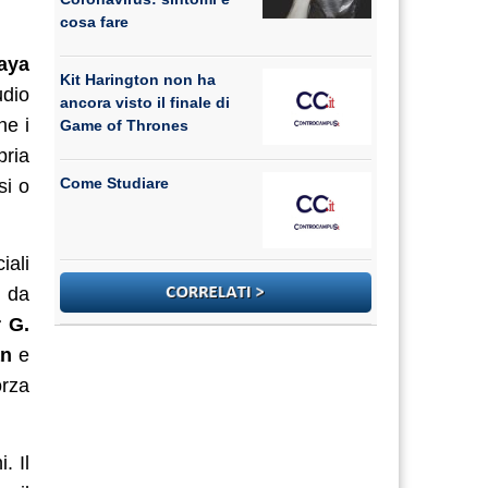
cosa fare
aya
Kit Harington non ha
udio
ancora visto il finale di
he i
Game of Thrones
pria
Come Studiare
si o
iali
a da
 G.
an
e
orza
. Il