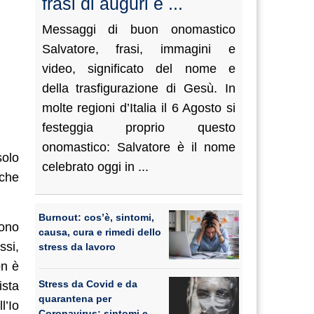
frasi di auguri e ...
Messaggi di buon onomastico
Salvatore, frasi, immagini e
video, significato del nome e
della trasfigurazione di Gesù. In
molte regioni d’Italia il 6 Agosto si
festeggia proprio questo
onomastico: Salvatore è il nome
solo
celebrato oggi in ...
 che
Burnout: cos’è, sintomi,
sono
causa, cura e rimedi dello
ssi,
stress da lavoro
on è
Stress da Covid e da
ista
quarantena per
l’Io
Coronavirus: sintomi e