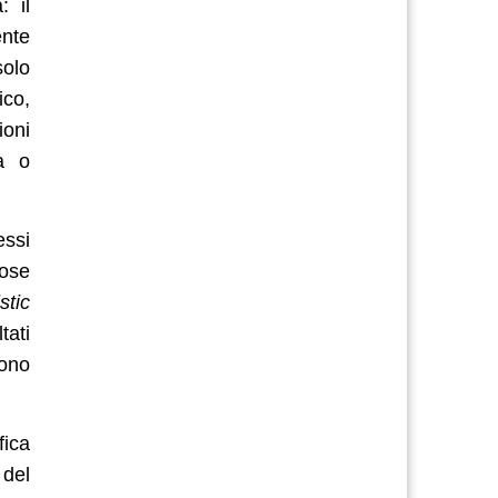
: il
ente
solo
ico,
ioni
ia o
essi
cose
stic
tati
sono
fica
 del