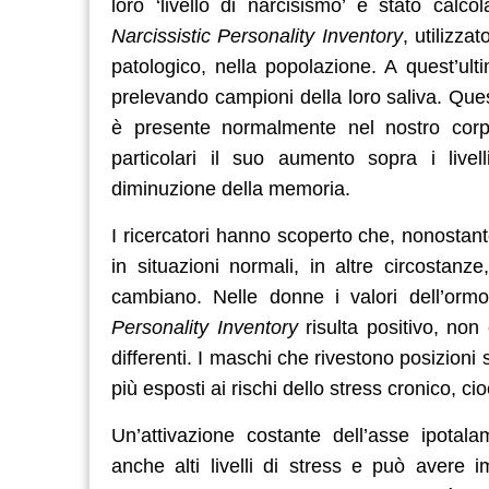
loro ‘livello di narcisismo’ è stato calc
Narcissistic Personality Inventory
, utilizz
patologico, nella popolazione. A quest’ulti
prelevando campioni della loro saliva. Quest
è presente normalmente nel nostro corpo
particolari il suo aumento sopra i live
diminuzione della memoria.
I ricercatori hanno scoperto che, nonostante 
in situazioni normali, in altre circostan
cambiano. Nelle donne i valori dell’or
Personality Inventory
risulta positivo, non 
differenti. I maschi che rivestono posizioni 
più esposti ai rischi dello stress cronico, c
Un’attivazione costante dell’asse ipotalamo
anche alti livelli di stress e può avere i