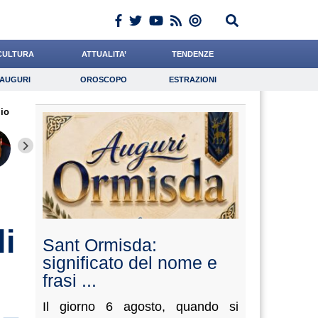
CULTURA
ATTUALITA’
TENDENZE
AUGURI
OROSCOPO
ESTRAZIONI
Auguri
Oroscopo
Estrazioni
io
iornalista
Baietti
Ward
Lavoro
Cocchi
Psicologia
Gelisio
De Luca
Dalia
li
Sant Ormisda:
significato del nome e
frasi ...
Il giorno 6 agosto, quando si