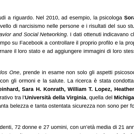
studi a riguardo. Nel 2010, ad esempio, la psicologa
Sor
ello di narcisismo nelle persone e i risultati del suo st
avior and Social Networking
. I dati ottenuti indicavano c
mpo su Facebook a controllare il proprio profilo e la pro
are il loro stato e ad aggiungere immagini di loro stes
los One
, prende in esame non solo gli aspetti psicosoc
con gli ormoni e la salute. La ricerca è stata condott
einhard, Sara H. Konrath, William T. Lopez, Heather
ativo tra l’
Università della Virginia
, quella del
Michig
tanta belezza e tanta ostentata sicurezza non sono per f
udenti, 72 donne e 27 uomini, con un’età media di 21 anni