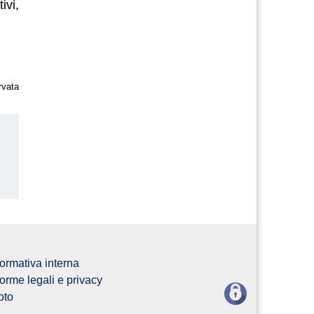
ivi,
rvata
us
ormativa interna
orme legali e privacy
oto