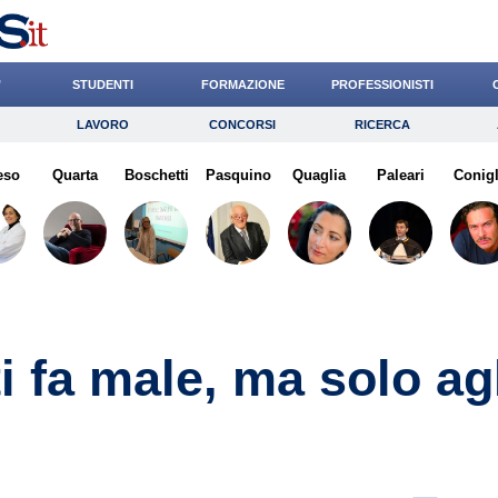
’
STUDENTI
FORMAZIONE
PROFESSIONISTI
LAVORO
CONCORSI
RICERCA
Lavoro
Concorsi
Ricerca
eso
Quarta
Risparmio
Boschetti
Pasquino
Diritto
Quaglia
Economia
Paleari
Conigl
G
i fa male, ma solo ag