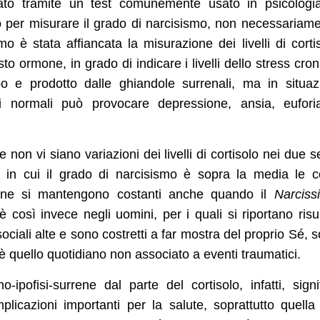
olato tramite un test comunemente usato in psicologia
ato per misurare il grado di narcisismo, non necessariam
mo è stata affiancata la misurazione dei livelli di corti
o ormone, in grado di indicare i livelli dello stress cron
 e prodotto dalle ghiandole surrenali, ma in situaz
lli normali può provocare depressione, ansia, eufor
non vi siano variazioni dei livelli di cortisolo nei due s
ze, in cui il grado di narcisismo è sopra la media le 
mone si mantengono costanti anche quando il
Narcissi
è così invece negli uomini, per i quali si riportano risul
sociali alte e sono costretti a far mostra del proprio Sé, 
ioè quello quotidiano non associato a eventi traumatici.
-ipofisi-surrene dal parte del cortisolo, infatti, signi
mplicazioni importanti per la salute, soprattutto quella