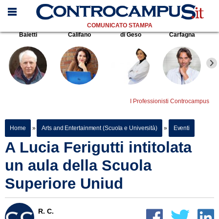
COMUNICATO STAMPA
Baietti
Califano
di Geso
Carfagna
I Professionisti Controcampus
Home
»
Arts and Entertainment (Scuola e Università)
»
Eventi
A Lucia Ferigutti intitolata
un aula della Scuola
Superiore Uniud
R. C.