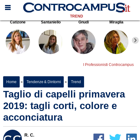
TREND
Catizone
Santaniello
Gnudi
Miraglia
I Professionisti Controcampus
Home
»
Tendenze & Dintorni
»
Trend
Taglio di capelli primavera
2019: tagli corti, colore e
acconciatura
R. C.