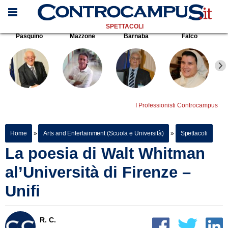
SPETTACOLI
Pasquino
Mazzone
Barnaba
Falco
I Professionisti Controcampus
Home
»
Arts and Entertainment (Scuola e Università)
»
Spettacoli
La poesia di Walt Whitman
al’Università di Firenze –
Unifi
R. C.