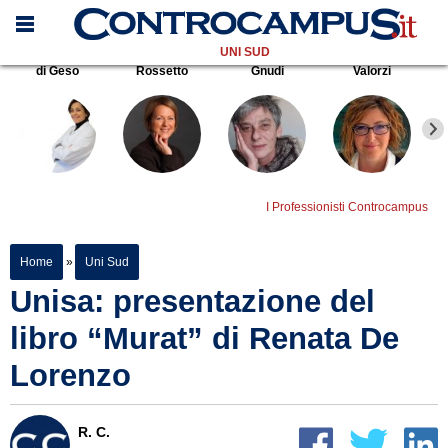
UNI SUD
di Geso
Rossetto
Gnudi
Valorzi
I Professionisti Controcampus
Home
»
Uni Sud
Unisa: presentazione del
libro “Murat” di Renata De
Lorenzo
R. C.