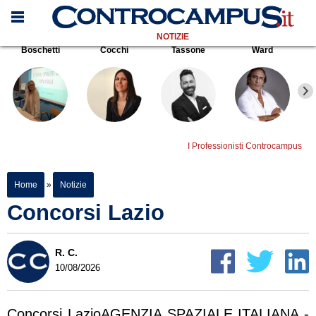
NOTIZIE
Boschetti
Cocchi
Tassone
Ward
I Professionisti Controcampus
Home
»
Notizie
Concorsi Lazio
R. C.
10/08/2026
Concorsi LazioAGENZIA SPAZIALE ITALIANA -