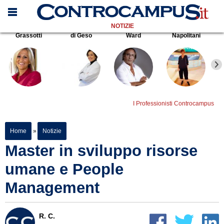
NOTIZIE
Grassotti
di Geso
Ward
Napolitani
I Professionisti Controcampus
Home
»
Notizie
Master in sviluppo risorse
umane e People
Management
R. C.