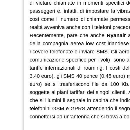
di vietare chiamate in momenti specifici d
passeggeri è, infatti, di impostare la vibra
così come il numero di chiamate permesse
realtà avveniva anche con i telefoni preceden
Recentemente, pare che anche
Ryanair
a
della compagnia aerea low cost irlandese 
ricevere telefonate e inviare SMS. Gli aerom
comunicazione specifico per i voli) sono ab
tariffe internazionali di roaming. I costi d
3,40 euro), gli SMS 40 pence (0,45 euro) ma 
euro) se si trasferiscono file da 100 Kb.
soggette ai piani tariffari dei singoli clie
che si illumini il segnale in cabina che ind
telefonini GSM e GPRS attendendo il segnal
connettersi ad un’antenna che si trova a bo