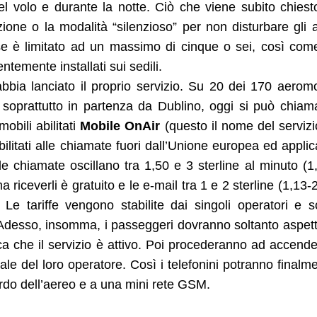
el volo e durante la notte. Ciò che viene subito chiest
zione o la modalità “silenzioso” per non disturbare gli al
 è limitato ad un massimo di cinque o sei, così com
temente installati sui sedili.
bbia lanciato il proprio servizio. Su 20 dei 170 aeromo
soprattutto in partenza da Dublino, oggi si può chiam
obili abilitati
Mobile OnAir
(questo il nome del servizi
ilitati alle chiamate fuori dall’Unione europea ed appli
elle chiamate oscillano tra 1,50 e 3 sterline al minuto (1
riceverli è gratuito e le e-mail tra 1 e 2 sterline (1,13-
 Le tariffe vengono stabilite dai singoli operatori e 
nti. Adesso, insomma, i passeggeri dovranno soltanto aspet
ica che il servizio è attivo. Poi procederanno ad accende
e del loro operatore. Così i telefonini potranno finalm
rdo dell’aereo e a una mini rete GSM.