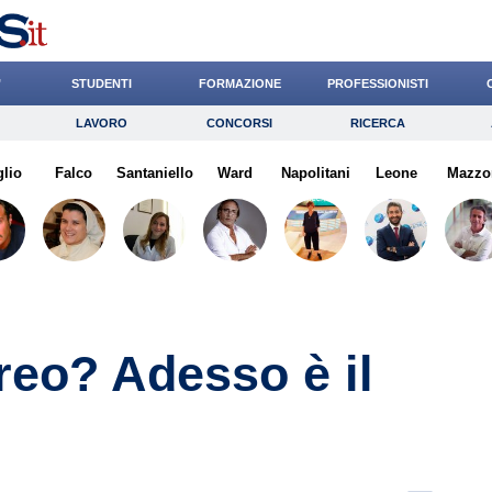
’
STUDENTI
FORMAZIONE
PROFESSIONISTI
LAVORO
CONCORSI
RICERCA
Lavoro
Concorsi
Ricerca
glio
Falco
Risparmio
Santaniello
Ward
Diritto
Napolitani
Economia
Leone
Mazzo
G
ereo? Adesso è il