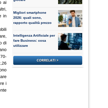
o ai
tri,
Migliori smartphone
e in
2026: quali sono,
rapporto qualità prezzo
bili
Intelligenza Artificiale per
are,
fare Business: cosa
o di
utilizzare
cano
,70-
2,26
sono
tare
re i
ente