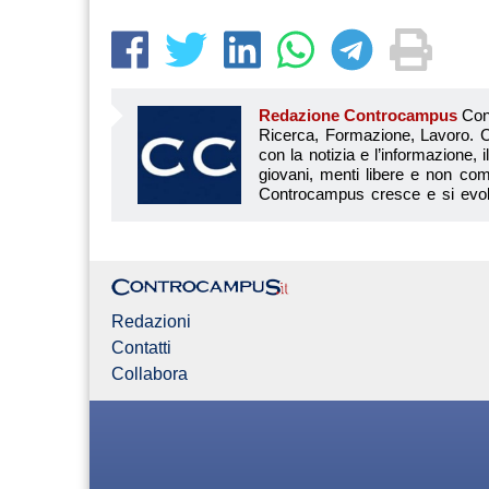
Redazione Controcampus
Controcampus è Il magazine più letto dai giovani su: Scuola, Università, Ricerca, Formazione, Lavoro. Controcampus nasce nell’ottobre 2001 con la missione di affiancare con la notizia e l’informazione, il mondo dell’istruzione e dell’università. Il suo cuore pulsante sono i giovani, menti libere e non compromesse da nessun interesse di parte. Il progetto è ambizioso e Controcampus cresce e si evolve arricchendo il proprio staff con nuovi giovani vogliosi di essere protagonisti in un’avventura editoriale. Aumentano e si perfezionano le competenze e le professionalità di ognuno. Questo porta Controcam
Redazioni
Contatti
Collabora