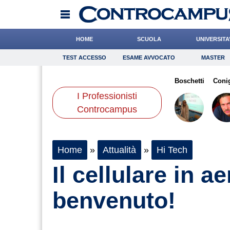
HOME
SCUOLA
UNIVERSITA
TEST ACCESSO
ESAME AVVOCATO
MASTER
TEST ACCESSO
Esame Avvocato
Master
zzone
Gelisio
Quaglia
Onomastico
Bonetti
Cacciatore
Bricolage
Boschetti
Consigli
Coni
I Professionisti
Scienze
Controcampus
Home
»
Attualità
»
Hi Tech
Il cellulare in a
benvenuto!