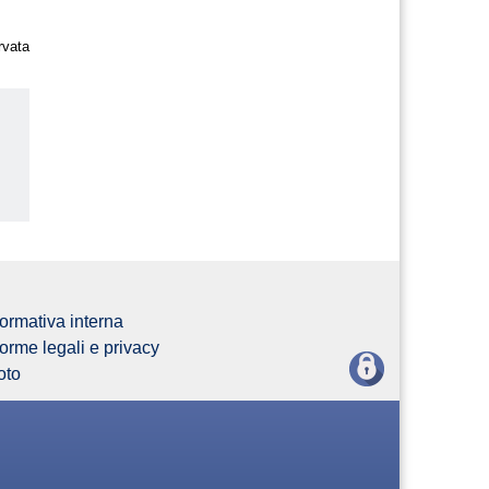
rvata
us
ormativa interna
orme legali e privacy
oto