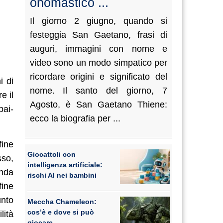
onomastico ...
Il giorno 2 giugno, quando si
festeggia San Gaetano, frasi di
auguri, immagini con nome e
video sono un modo simpatico per
ricordare origini e significato del
i di
nome. Il santo del giorno, 7
e il
Agosto, è San Gaetano Thiene:
bai-
ecco la biografia per ...
fine
Giocattoli con
sso,
intelligenza artificiale:
onda
rischi AI nei bambini
fine
unto
Meccha Chameleon:
cos’è e dove si può
lità
giocare