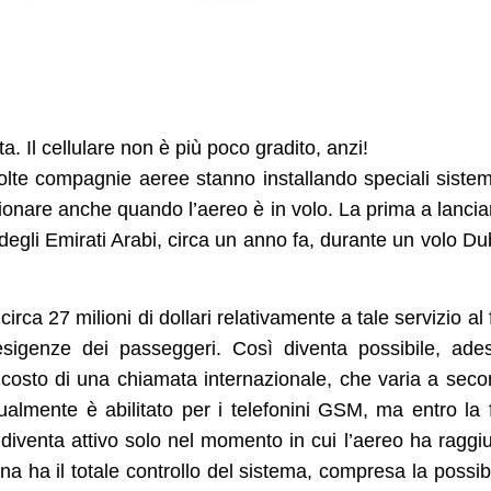
. Il cellulare non è più poco gradito, anzi!
molte compagnie aeree stanno installando speciali sistem
zionare anche quando l’aereo è in volo. La prima a lanciar
degli Emirati Arabi, circa un anno fa, durante un volo Du
irca 27 milioni di dollari relativamente a tale servizio al 
 esigenze dei passeggeri. Così diventa possibile, ade
 costo di una chiamata internazionale, che varia a sec
tualmente è abilitato per i telefonini GSM, ma entro la 
iventa attivo solo nel momento in cui l’aereo ha raggi
bina ha il totale controllo del sistema, compresa la possibi