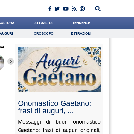
CULTURA
ATTUALITA’
TENDENZE
AUGURI
OROSCOPO
ESTRAZIONI
Auguri
Oroscopo
Estrazioni
ne
iornalista
Cocchi
Algeri
Lavoro
de Durante
Psicologia
Baietti
Crepet
Grassot
Onomastico Gaetano:
frasi di auguri, ...
Messaggi di buon onomastico
Gaetano: frasi di auguri originali,