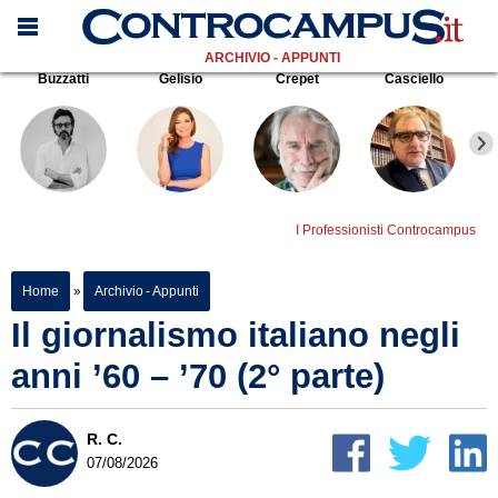
ARCHIVIO - APPUNTI
Buzzatti
Gelisio
Crepet
Casciello
I Professionisti Controcampus
Home
»
Archivio - Appunti
Il giornalismo italiano negli
anni ’60 – ’70 (2° parte)
R. C.
07/08/2026