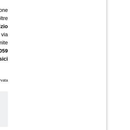
ione
ltre
izio
 via
ite
059
sici
rvata
us