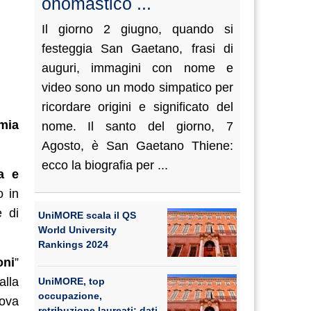
onomastico ...
Il giorno 2 giugno, quando si
festeggia San Gaetano, frasi di
auguri, immagini con nome e
video sono un modo simpatico per
ricordare origini e significato del
mia
nome. Il santo del giorno, 7
Agosto, è San Gaetano Thiene:
ecco la biografia per ...
a e
o in
e di
UniMORE scala il QS
World University
Rankings 2024
oni
”
alla
UniMORE, top
occupazione,
rova
retribuzione laureati: dati