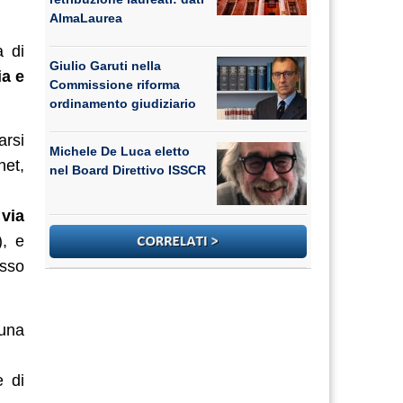
AlmaLaurea
 di
Giulio Garuti nella
a e
Commissione riforma
ordinamento giudiziario
arsi
Michele De Luca eletto
net,
nel Board Direttivo ISSCR
,
via
), e
sso
una
e di