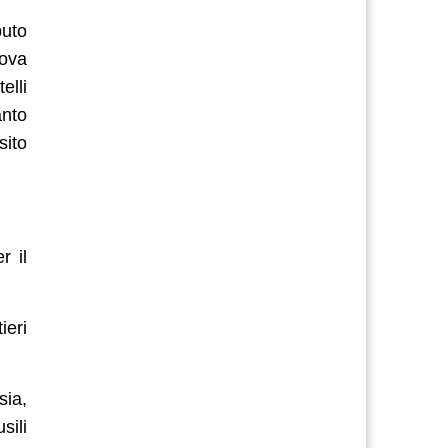
buto
rova
elli
nto
sito
r il
ieri
sia,
sili