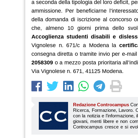
a seconda della tipologia del loro deficit, p
ammissione. Per beneficiarne l’interessa
della domanda di iscrizione al concorso o
che, almeno 10 giorni prima dello svol
Accoglienza studenti disabili e disless
Vignolese n. 671/c a Modena la
certifi
consegna diretta o tramite invio per e-mai
2058309
o a mezzo posta prioritaria all’ind
Via Vignolese n. 671, 41125 Modena.
Redazione Controcampus
Controcampus è Il magazine più letto dai giovani su: Scuola, Università, Ricerca, Formazione, Lavoro. Controcampus nasce nell’ottobre 2001 con la missione di affiancare con la notizia e l’informazione, il mondo dell’istruzione e dell’università. Il suo cuore pulsante sono i giovani, menti libere e non compromesse da nessun interesse di parte. Il progetto è ambizioso e Controcampus cresce e si evolve arricchendo il proprio staff con nuovi giovani vogliosi di essere protagonisti in un’avventura editoriale. Aumentano e si perfezionano le competenze e le professionalità di ognuno. Questo porta Controcam