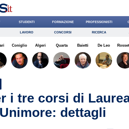
’
STUDENTI
FORMAZIONE
PROFESSIONISTI
LAVORO
CONCORSI
RICERCA
Lavoro
Concorsi
Ricerca
ari
Coniglio
Risparmio
Algeri
Quarta
Diritto
Baietti
Economia
De Leo
Rosset
G
r i tre corsi di Laure
’Unimore: dettagli