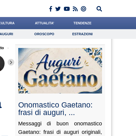
CULTURA
ATTUALITA’
TENDENZE
AUGURI
OROSCOPO
ESTRAZIONI
Auguri
Oroscopo
Estrazioni
to
iornalista
de Durante
Miraglia
Lavoro
Cacciatore
Psicologia
Catizone
Meoli
Aleman
a
Onomastico Gaetano:
frasi di auguri, ...
Messaggi di buon onomastico
Gaetano: frasi di auguri originali,