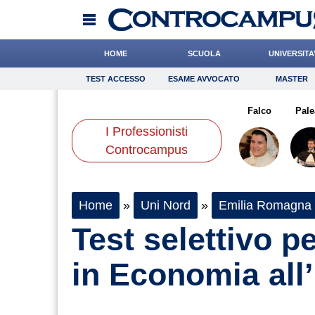
HOME
SCUOLA
UNIVERSITA
TEST ACCESSO
ESAME AVVOCATO
MASTER
TEST ACCESSO
Esame Avvocato
Master
niello
Pasquino
Ferrante
Onomastico
Gnudi
Bricolage
Mazzone
Falco
Consigli
Pale
I Professionisti
Scienze
Controcampus
Home
»
Uni Nord
»
Emilia Romagna
Test selettivo pe
in Economia all