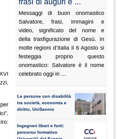
frasi di auguri e ...
Messaggi di buon onomastico
Salvatore, frasi, immagini e
video, significato del nome e
della trasfigurazione di Gesù. In
molte regioni d’Italia il 6 Agosto si
festeggia proprio questo
onomastico: Salvatore è il nome
 XVI
celebrato oggi in ...
zzi,
Le persone con disabilità
tra società, economia e
 per
diritto, UniSannio
ci”,
iro:
Ingegneri liberi e forti:
percorso formativo
Università del Sannio