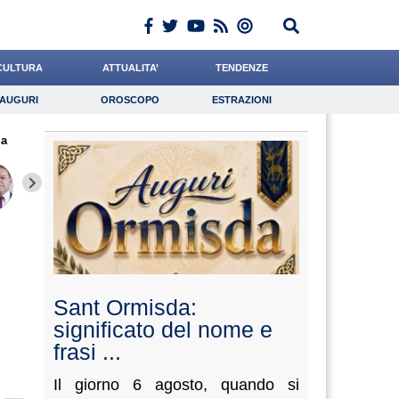
CULTURA
ATTUALITA’
TENDENZE
AUGURI
OROSCOPO
ESTRAZIONI
Auguri
Oroscopo
Estrazioni
za
iornalista
Cacciatore
Carfagna
Lavoro
di Geso
Psicologia
Cocchi
Dalia
Grassot
Sant Ormisda:
significato del nome e
frasi ...
Il giorno 6 agosto, quando si