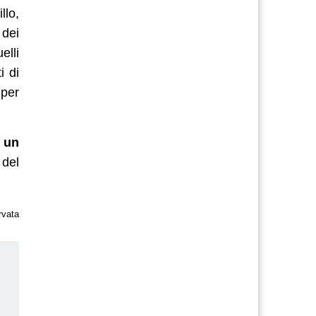
llo,
 dei
elli
i di
 per
à un
 del
rvata