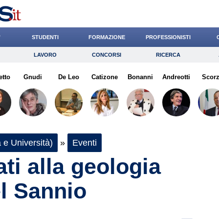
’
STUDENTI
FORMAZIONE
PROFESSIONISTI
LAVORO
CONCORSI
RICERCA
Lavoro
Concorsi
Ricerca
etto
Gnudi
Risparmio
De Leo
Catizone
Diritto
Bonanni
Economia
Andreotti
Scor
G
 e Università)
»
Eventi
ati alla geologia
el Sannio