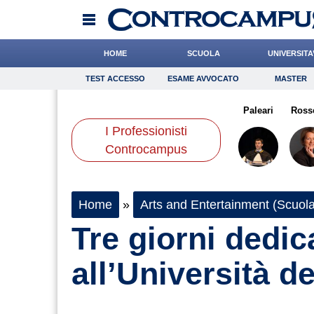
HOME
SCUOLA
UNIVERSITA
TEST ACCESSO
ESAME AVVOCATO
MASTER
TEST ACCESSO
Esame Avvocato
Master
nucci
Meoli
Falco
Onomastico
Ferrante
Bricolage
Bonetti
Paleari
Consigli
Ross
I Professionisti
Scienze
Controcampus
Home
»
Arts and Entertainment (Scuola
Tre giorni dedic
all’Università d