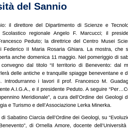
ità del Sannio
nio: il direttore del Dipartimento di Scienze e Tecnol
io Scolastico regionale Angelo F. Marcucci; il presid
rancesco Peduto; la direttrice del Centro Musei Sci
oli Federico II Maria Rosaria Ghiara. La mostra, che 
rà aperta anche domenica 11 maggio. Nel pomeriggio di sa
 convegno dal titolo “Il territorio di Benevento: dal 
lerà delle antiche e tranquille spiagge beneventane e d
o. Introdurranno i lavori il prof. Francesco M. Guada
dente A.I.G.A., e il presidente Peduto. A seguire “Per…C
pennino Meridionale”, a cura dell’Ordine dei Geologi d
gia e Turismo e dell’Associazione Lerka Minerka.
 di Sabatino Ciarcia dell’Ordine dei Geologi, su “Evoluz
Benevento”, di Ornella Amore, docente dell’Università