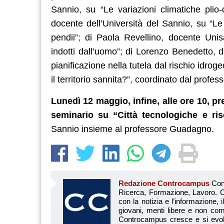
Sannio, su “Le variazioni climatiche plio-
docente dell’Università del Sannio, su “Le
pendii”; di Paola Revellino, docente Unis
indotti dall’uomo”; di Lorenzo Benedetto, 
pianificazione nella tutela dal rischio idroge
il territorio sannita?”, coordinato dal prof
Lunedì 12 maggio, infine, alle ore 10, 
seminario su “Città tecnologiche e ris
Sannio insieme al professore Guadagno.
Redazione Controcampus
Controcampus è Il magazine più letto dai giovani su: Scuola, Università, Ricerca, Formazione, Lavoro. Controcampus nasce nell’ottobre 2001 con la missione di affiancare con la notizia e l’informazione, il mondo dell’istruzione e dell’università. Il suo cuore pulsante sono i giovani, menti libere e non compromesse da nessun interesse di parte. Il progetto è ambizioso e Controcampus cresce e si evolve arricchendo il proprio staff con nuovi giovani vogliosi di essere protagonisti in un’avventura editoriale. Aumentano e si perfezionano le competenze e le professionalità di ognuno. Questo porta Controcam