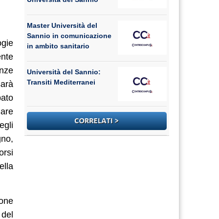
Master Università del
Sannio in comunicazione
ogie
in ambito sanitario
ente
enze
Università del Sannio:
Transiti Mediterranei
sarà
bato
mare
egli
gno,
orsi
ella
ione
 del