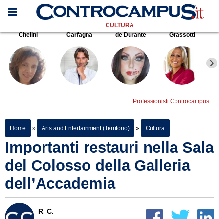
CULTURA
Chelini
Carfagna
de Durante
Grassotti
I Professionisti Controcampus
Home
»
Arts and Entertainment (Territorio)
»
Cultura
Importanti restauri nella Sala
del Colosso della Galleria
dell’Accademia
R. C.