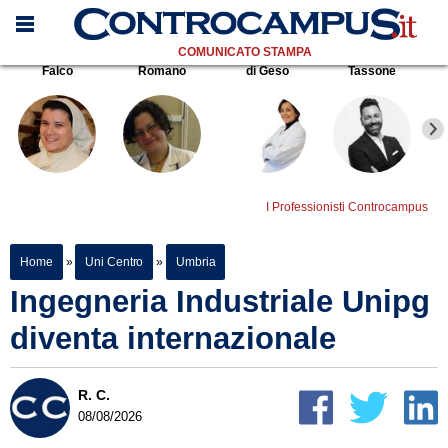
COMUNICATO STAMPA
Falco
Romano
di Geso
Tassone
I Professionisti Controcampus
Home
»
Uni Centro
»
Umbria
Ingegneria Industriale Unipg
diventa internazionale
R. C.
08/08/2026