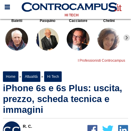
HI TECH
Baietti
Pasquino
Cacciatore
Chelini
I Professionisti Controcampus
Home
»
Attualità
»
Hi Tech
iPhone 6s e 6s Plus: uscita,
prezzo, scheda tecnica e
immagini
R. C.