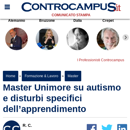
COMUNICATO STAMPA
Alemanno
Bruzzone
Dalia
Crepet
I Professionisti Controcampus
Home
»
Formazione & Lavoro
»
Master
Master Unimore su autismo
e disturbi specifici
dell’apprendimento
R. C.