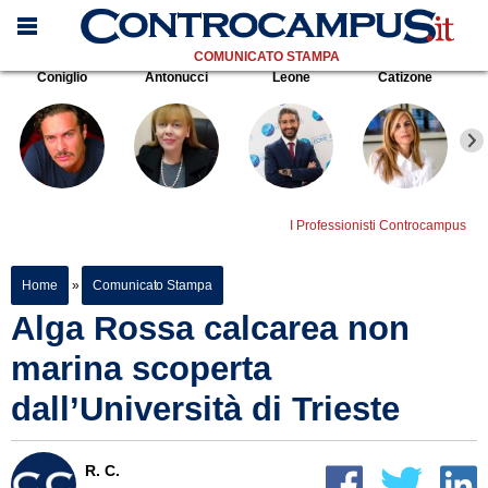
COMUNICATO STAMPA
Coniglio
Antonucci
Leone
Catizone
I Professionisti Controcampus
Home
»
Comunicato Stampa
Alga Rossa calcarea non
marina scoperta
dall’Università di Trieste
R. C.