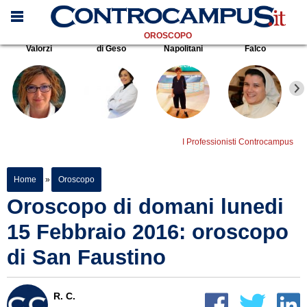
OROSCOPO
Valorzi
di Geso
Napolitani
Falco
I Professionisti Controcampus
Home
»
Oroscopo
Oroscopo di domani lunedi
15 Febbraio 2016: oroscopo
di San Faustino
R. C.