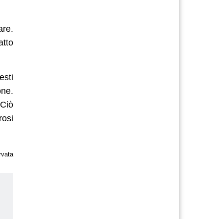
are.
atto
esti
one.
 Ciò
rosi
rvata