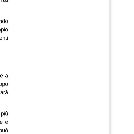
ndo
mpio
enti
re a
copo
sarà
 più
me e
 può