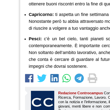
ottenere buoni riscontri entro la fine di q
Capricorno:
ti aspetta un fine settiman
Nonostante però tu abbia attraversato momen
di riuscire a volgere a tuo vantaggio anche
Pesci:
c’è un bel cielo, tanti pianeti s
contemporaneamente. È importante cercar
Non soltanto dell’ambito lavorativo, anch
che conta è cercare di guardare al futu
impegni che dovrai sostenere.
Redazione Controcampus
Controcampus è Il magazine più letto dai giovani su: Scuola, Università, Ricerca, Formazione, Lavoro. Controcampus nasce nell’ottobre 2001 con la missione di affiancare con la notizia e l’informazione, il mondo dell’istruzione e dell’università. Il suo cuore pulsante sono i giovani, menti libere e non compromesse da nessun interesse di parte. Il progetto è ambizioso e Controcampus cresce e si evolve arricchendo il proprio staff con nuovi giovani vogliosi di essere protagonisti in un’avventura editoriale. Aumentano e si perfezionano le competenze e le professionalità di ognuno. Questo porta Controcam