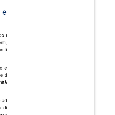
 e
do i
ti,
n ti
le e
e ti
nità
e ad
a di
enza