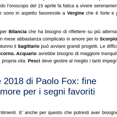
do l’oroscopo del 15 aprile fa fatica a vivere serenamen
te sono in aspetto favorevole a
Vergine
che è forte e 
e per
Bilancia
che ha bisogno di riflettere su più alterna
 un mese abbastanza complicato in amore per lo
Scorpio
utunno il
Sagittario
può avviare grandi progetti. Le diffic
icorno. Acquario
avrebbe bisogno di maggiore tranquill
 propria vita.
Pesci
deve gestire al meglio i tanti impegn
 2018 di Paolo Fox: fine
more per i segni favoriti
ntimenti. E’ anche per questo che potresti aver bisogn