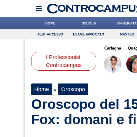
HOME
SCUOLA
UNIVERSITA
TEST ACCESSO
ESAME AVVOCATO
MASTER
TEST ACCESSO
Esame Avvocato
Master
eotti
Boschetti
di Geso
Onomastico
Bruzzone
Bricolage
Crepet
Carfagna
Consigli
Quag
I Professionisti
Scienze
Controcampus
Home
»
Oroscopo
Oroscopo del 15
Fox: domani e f