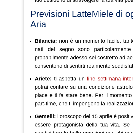
Previsioni LatteMiele di 
Aria
Bilancia:
non è un momento facile, tanto
nati del segno sono particolarmente 
probabilmente adesso sei costretto ad acce
consentono di sentirti realmente soddisfat
Ariete:
ti aspetta un
fine settimana inte
potrai contare su una condizione astrolog
piace e ti fa stare bene. Per il momento
part-time, che ti impongono la realizzazio
Gemelli:
l’oroscopo del 15 aprile è positi
essere protagonista della tua vita. Se 
condividere le belle emozioni con chi cond