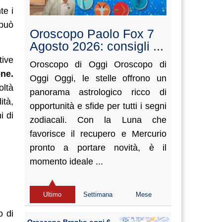
te i
può
Oroscopo Paolo Fox 7
Agosto 2026: consigli ...
tive
Oroscopo di Oggi Oroscopo di
ne.
Oggi Oggi, le stelle offrono un
oltà
panorama astrologico ricco di
ità,
opportunità e sfide per tutti i segni
i di
zodiacali. Con la Luna che
favorisce il recupero e Mercurio
pronto a portare novità, è il
momento ideale ...
Ultimo
Settimana
Mese
o di