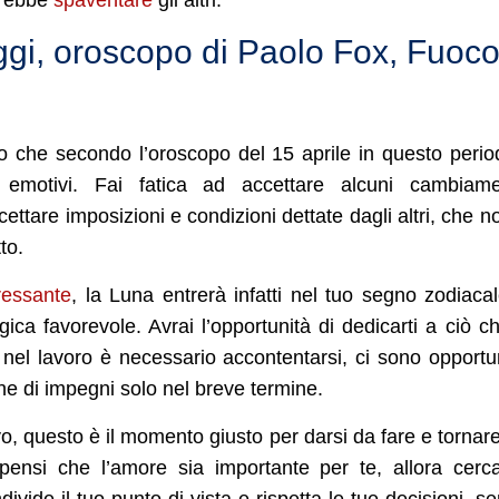
oggi, oroscopo di Paolo Fox, Fuoco
 che secondo l’oroscopo del 15 aprile in questo perio
emotivi. Fai fatica ad accettare alcuni cambiamen
ttare imposizioni e condizioni dettate dagli altri, che no
to.
ressante
, la Luna entrerà infatti nel tuo segno zodiaca
ica favorevole. Avrai l’opportunità di dedicarti a ciò ch
 nel lavoro è necessario accontentarsi, ci sono opportu
ne di impegni solo nel breve termine.
vo, questo è il momento giusto per darsi da fare e tornar
pensi che l’amore sia importante per te, allora cerc
ivide il tuo punto di vista e rispetta le tue decisioni, s