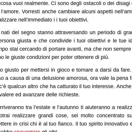
e cosa vuoi realmente. Ci sono degli ostacoli o dei disagi
l’amore. Vorresti anche cambiare alcuni aspetti nell’am
izzare nell’immediato i i tuoi obiettivi.
 nati del segno stanno attraversando un periodo di gr
persona giusta e che condivide i tuoi obiettivi e le tue i
empo stai cercando di portare avanti, ma che non sempre
o le giuste condizioni per poter ottenere di più.
do giusto per mettersi in gioco e tornare a darsi da fare
esso a causa di una delusione amorosa, ora vale la pena f
 c’è qualcun altro che ha catturato il tuo interesse. Anche
 valere ed avanzare delle richieste.
riveranno tra l’estate e l’autunno ti aiuteranno a realiz
potrai realizzare grandi cose, sei molto concentrato s
ere in crisi chi è al tuo fianco. Il tuo spirito innovativo e
otrebbe
spaventare
gli altri.