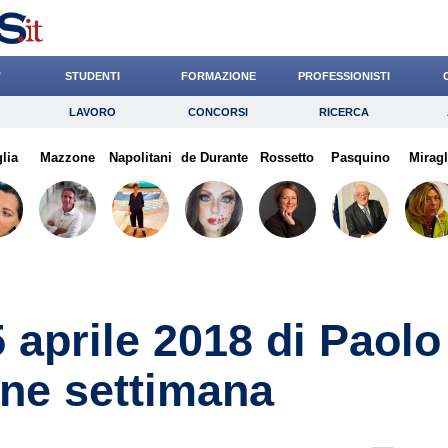
’
STUDENTI
FORMAZIONE
PROFESSIONISTI
LAVORO
CONCORSI
RICERCA
Lavoro
Concorsi
Ricerca
lia
Mazzone
Risparmio
Napolitani
de Durante
Diritto
Rossetto
Economia
Pasquino
Miragl
G
 aprile 2018 di Paolo
ine settimana