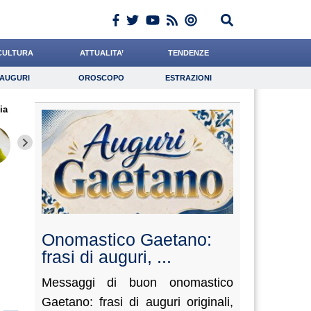
CULTURA
ATTUALITA’
TENDENZE
AUGURI
OROSCOPO
ESTRAZIONI
Auguri
Oroscopo
Estrazioni
ia
iornalista
Dalia
Santaniello
Lavoro
De Luca
Psicologia
Baietti
Leone
Cacciato
Onomastico Gaetano:
frasi di auguri, ...
Messaggi di buon onomastico
Gaetano: frasi di auguri originali,