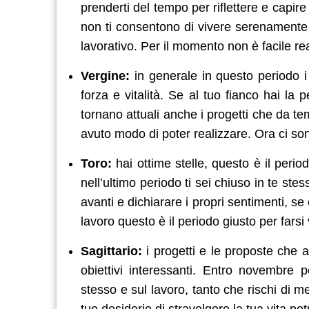
prenderti del tempo per riflettere e capir
non ti consentono di vivere serenamente 
lavorativo. Per il momento non è facile real
Vergine:
in generale in questo periodo i
forza e vitalità. Se al tuo fianco hai la 
tornano attuali anche i progetti che da t
avuto modo di poter realizzare. Ora ci son
Toro:
hai ottime stelle, questo è il perio
nell’ultimo periodo ti sei chiuso in te st
avanti e dichiarare i propri sentimenti, se
lavoro questo è il periodo giusto per farsi
Sagittario:
i progetti e le proposte che ar
obiettivi interessanti. Entro novembre 
stesso e sul lavoro, tanto che rischi di mett
tuo desiderio di stravolgere la tua vita p