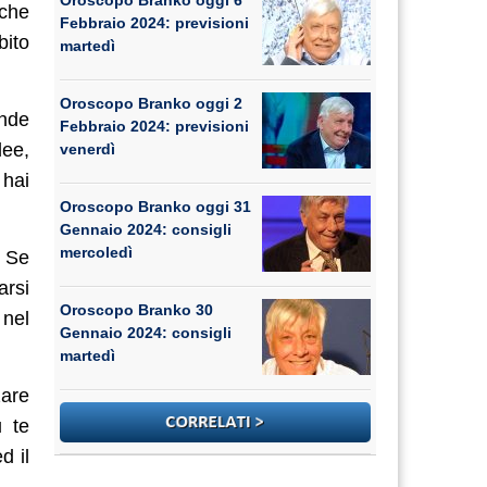
Oroscopo Branko oggi 6
 che
Febbraio 2024: previsioni
bito
martedì
Oroscopo Branko oggi 2
ande
Febbraio 2024: previsioni
dee,
venerdì
 hai
Oroscopo Branko oggi 31
Gennaio 2024: consigli
mercoledì
. Se
arsi
Oroscopo Branko 30
 nel
Gennaio 2024: consigli
martedì
zare
u te
d il