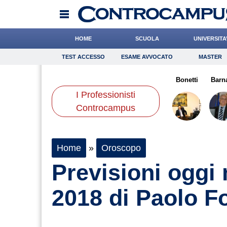
HOME
SCUOLA
UNIVERSITA
TEST ACCESSO
ESAME AVVOCATO
MASTER
TEST ACCESSO
Esame Avvocato
Master
rante
Andreotti
Cocchi
Onomastico
Grassotti
Bricolage
Dalia
Bonetti
Consigli
Barn
I Professionisti
Scienze
Controcampus
Home
»
Oroscopo
Previsioni oggi
2018 di Paolo F