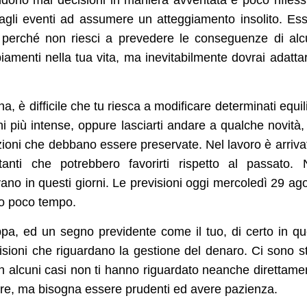
dagli eventi ad assumere un atteggiamento insolito. Es
e perché non riesci a prevedere le conseguenze di al
amenti nella tua vita, ma inevitabilmente dovrai adattar
 è difficile che tu riesca a modificare determinati equili
i più intense, oppure lasciarti andare a qualche novità
zioni che debbano essere preservate. Nel lavoro è arrivat
anti che potrebbero favorirti rispetto al passato. 
vano in questi giorni. Le previsioni oggi mercoledì 29 ag
ro poco tempo.
a, ed un segno previdente come il tuo, di certo in qu
cisioni che riguardano la gestione del denaro. Ci sono s
n alcuni casi non ti hanno riguardato neanche direttame
rare, ma bisogna essere prudenti ed avere pazienza.