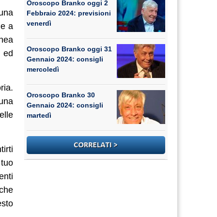
Oroscopo Branko oggi 2
 una
Febbraio 2024: previsioni
venerdì
ue a
anea
Oroscopo Branko oggi 31
o ed
Gennaio 2024: consigli
mercoledì
ria.
Oroscopo Branko 30
 una
Gennaio 2024: consigli
elle
martedì
irti
 tuo
enti
 che
esto