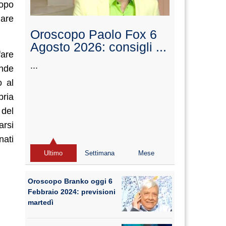
copo
are
Oroscopo Paolo Fox 6
Agosto 2026: consigli ...
fare
...
ande
o al
ria
 del
arsi
nati
Ultimo
Settimana
Mese
Oroscopo Branko oggi 6
Febbraio 2024: previsioni
martedì