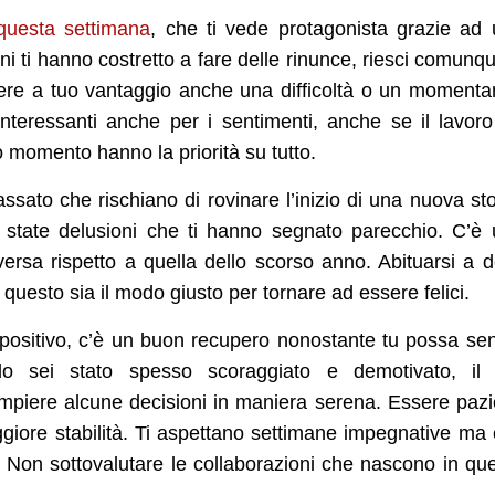
questa settimana
, che ti vede protagonista grazie ad
i ti hanno costretto a fare delle rinunce, riesci comunq
ere a tuo vantaggio anche una difficoltà o un moment
nteressanti anche per i sentimenti, anche se il lavor
to momento hanno la priorità su tutto.
sato che rischiano di rovinare l’inizio di una nuova sto
no state delusioni che ti hanno segnato parecchio. C’è
rsa rispetto a quella dello scorso anno. Abituarsi a d
questo sia il modo giusto per tornare ad essere felici.
ositivo, c’è un buon recupero nonostante tu possa sent
iodo sei stato spesso scoraggiato e demotivato, il
ompiere alcune decisioni in maniera serena. Essere pazi
maggiore stabilità. Ti aspettano settimane impegnative ma
 Non sottovalutare le collaborazioni che nascono in qu