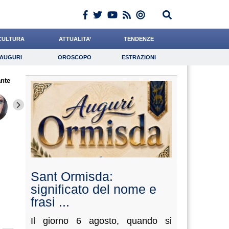
CULTURA
ATTUALITA’
TENDENZE
AUGURI
OROSCOPO
ESTRAZIONI
Auguri
Oroscopo
Estrazioni
nte
iornalista
Califano
Alemanno
Lavoro
Bonanni
Psicologia
Quarta
Carfagna
Bruzzo
Sant Ormisda:
significato del nome e
frasi ...
Il giorno 6 agosto, quando si