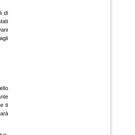
à di
tati
vani
agli
ello
ante
e ti
sarà
iva.