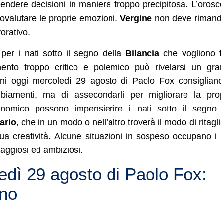
endere decisioni in maniera troppo precipitosa. L’oros
ovalutare le proprie emozioni.
Vergine
non deve rimand
orativo.
per i nati sotto il segno della
Bilancia
che vogliono 
ento troppo critico e polemico può rivelarsi un gr
oni oggi mercoledì 29 agosto di Paolo Fox consiglian
amenti, ma di assecondarli per migliorare la prop
conomico possono impensierire i nati sotto il segno
ario
, che in un modo o nell’altro troverà il modo di ritagli
ua creatività. Alcune situazioni in sospeso occupano i 
taggiosi ed ambiziosi.
edì 29 agosto di Paolo Fox:
rno