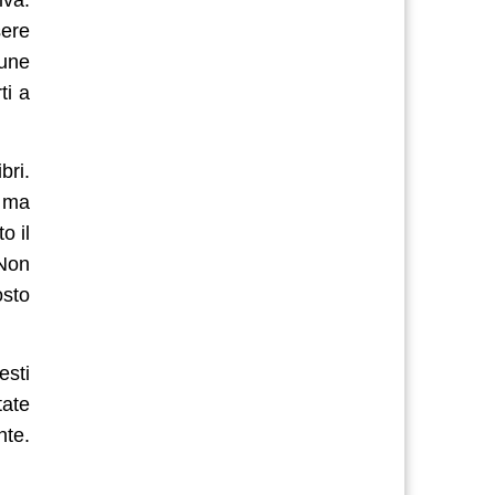
sere
cune
ti a
bri.
, ma
o il
Non
osto
esti
tate
nte.