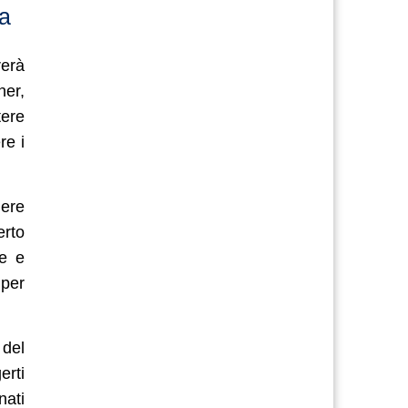
a
rerà
ner,
tere
re i
dere
erto
le e
 per
 del
erti
nati