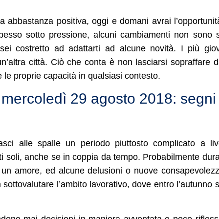
a abbastanza positiva, oggi e domani avrai l’opportunit
spesso sotto pressione, alcuni cambiamenti non sono s
 sei costretto ad adattarti ad alcune novità. I più gio
n’altra città. Ciò che conta è non lasciarsi sopraffare d
e le proprie capacità in qualsiasi contesto.
mercoledì 29 agosto 2018: segni
sci alle spalle un periodo piuttosto complicato a liv
ti soli, anche se in coppia da tempo. Probabilmente dur
 di un amore, ed alcune delusioni o nuove consapevolezz
sottovalutare l’ambito lavorativo, dove entro l’autunno 
dono mai decisioni in maniera avventata e poco rifless