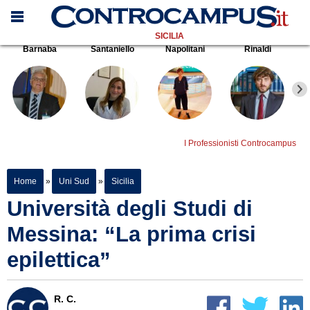
SICILIA
Barnaba
Santaniello
Napolitani
Rinaldi
I Professionisti Controcampus
Home
»
Uni Sud
»
Sicilia
Università degli Studi di
Messina: “La prima crisi
epilettica”
R. C.