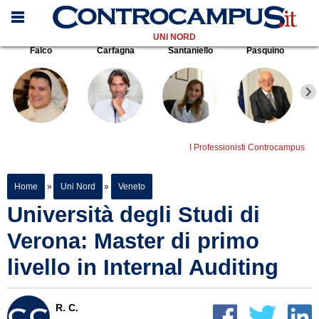
UNI NORD
Falco
Carfagna
Santaniello
Pasquino
I Professionisti Controcampus
Home
»
Uni Nord
»
Veneto
Università degli Studi di
Verona: Master di primo
livello in Internal Auditing
R. C.