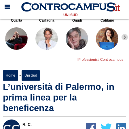
UNI SUD
Quarta
Carfagna
Gnudi
Califano
I Professionisti Controcampus
Home
»
Uni Sud
L’università di Palermo, in
prima linea per la
beneficenza
R. C.