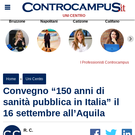
UNI CENTRO
Bruzzone
Napolitani
Catizone
Califano
I Professionisti Controcampus
Home
»
Uni Centro
Convegno “150 anni di
sanità pubblica in Italia” il
16 settembre all’Aquila
R. C.