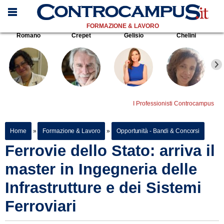
FORMAZIONE & LAVORO
Romano
Crepet
Gelisio
Chelini
I Professionisti Controcampus
Home
»
Formazione & Lavoro
»
Opportunità - Bandi & Concorsi
Ferrovie dello Stato: arriva il
master in Ingegneria delle
Infrastrutture e dei Sistemi
Ferroviari