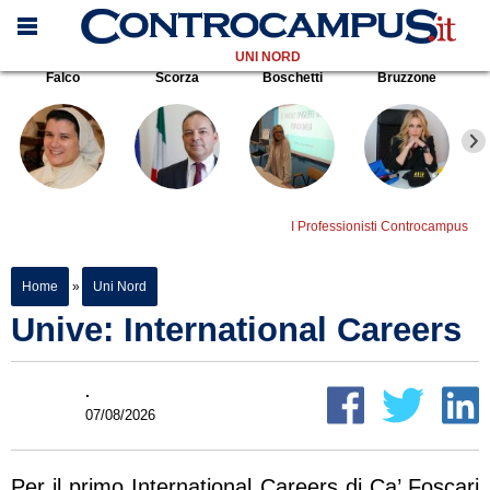
UNI NORD
Falco
Scorza
Boschetti
Bruzzone
I Professionisti Controcampus
Home
»
Uni Nord
Unive: International Careers
.
07/08/2026
Per il primo International Careers di Ca’ Foscari