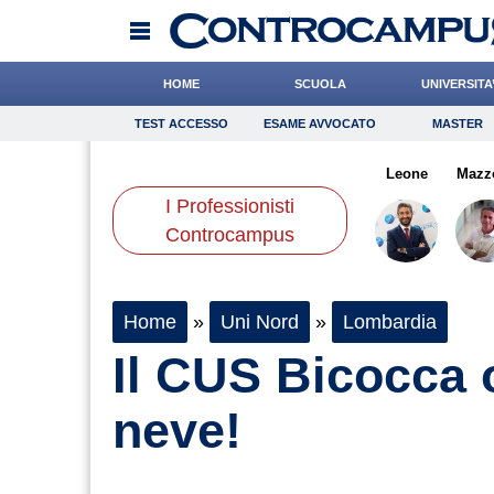
HOME
SCUOLA
UNIVERSITA
TEST ACCESSO
ESAME AVVOCATO
MASTER
TEST ACCESSO
Esame Avvocato
Master
orzi
Quaglia
Miraglia
Onomastico
Rossetto
Bricolage
Cocchi
Leone
Consigli
Mazz
I Professionisti
Scienze
Controcampus
Home
»
Uni Nord
»
Lombardia
Il CUS Bicocca o
neve!