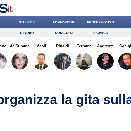
’
STUDENTI
FORMAZIONE
PROFESSIONISTI
LAVORO
CONCORSI
RICERCA
Lavoro
Concorsi
Ricerca
one
de Durante
Risparmio
Meoli
Rinaldi
Diritto
Ferrante
Economia
Andreotti
Conigl
G
rganizza la gita sull