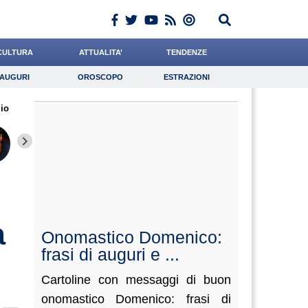
CULTURA
ATTUALITA’
TENDENZE
AUGURI
OROSCOPO
ESTRAZIONI
Auguri
Oroscopo
Estrazioni
io
iornalista
Romano
Tassone
Lavoro
Napolitani
Psicologia
Bruzzone
Buzzatti
Califan
a
Onomastico Domenico:
frasi di auguri e ...
Cartoline con messaggi di buon
onomastico Domenico: frasi di