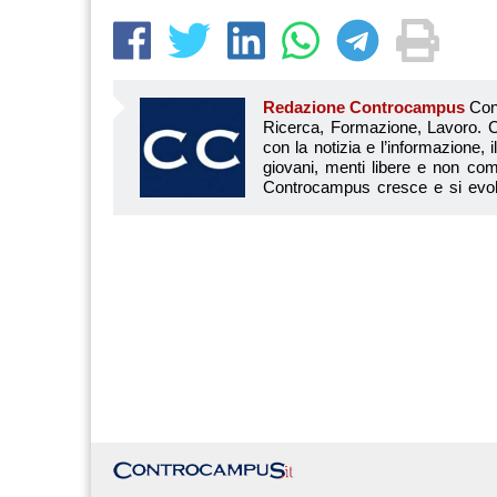
Redazione Controcampus
Controcampus è Il magazine più letto dai giovani su: Scuola, Università, Ricerca, Formazione, Lavoro. Controcampus nasce nell’ottobre 2001 con la missione di affiancare con la notizia e l’informazione, il mondo dell’istruzione e dell’università. Il suo cuore pulsante sono i giovani, menti libere e non compromesse da nessun interesse di parte. Il progetto è ambizioso e Controcampus cresce e si evolve arricchendo il proprio staff con nuovi giovani vogliosi di essere protagonisti in un’avventura editoriale. Aumentano e si perfezionano le competenze e le professionalità di ognuno. Questo porta Controcam