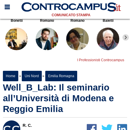
COMUNICATO STAMPA
Bonetti
Romano
Romano
Baietti
I Professionisti Controcampus
Home
»
Uni Nord
»
Emilia Romagna
Well_B_Lab: Il seminario
all’Università di Modena e
Reggio Emilia
R. C.