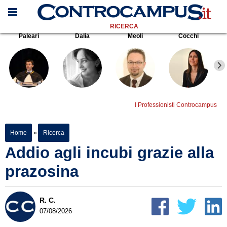
RICERCA
Paleari
Dalia
Meoli
Cocchi
I Professionisti Controcampus
Home
»
Ricerca
Addio agli incubi grazie alla
prazosina
R. C.
07/08/2026