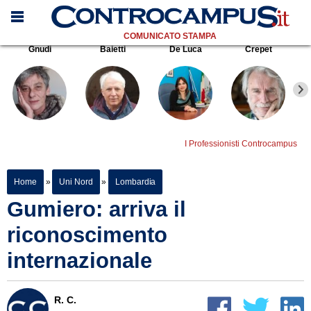
COMUNICATO STAMPA
Gnudi
Baietti
De Luca
Crepet
I Professionisti Controcampus
Home
»
Uni Nord
»
Lombardia
Gumiero: arriva il
riconoscimento
internazionale
R. C.