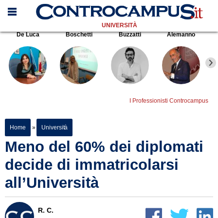
UNIVERSITÀ
De Luca
Boschetti
Buzzatti
Alemanno
I Professionisti Controcampus
Home
»
Università
Meno del 60% dei diplomati
decide di immatricolarsi
all’Università
R. C.