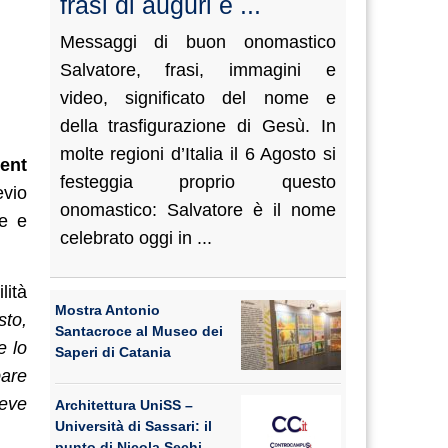
frasi di auguri e ...
Messaggi di buon onomastico
Salvatore, frasi, immagini e
video, significato del nome e
della trasfigurazione di Gesù. In
molte regioni d’Italia il 6 Agosto si
ent
festeggia proprio questo
evio
onomastico: Salvatore è il nome
ne e
celebrato oggi in ...
lità
Mostra Antonio
sto,
Santacroce al Museo dei
e lo
Saperi di Catania
pare
deve
Architettura UniSS –
Università di Sassari: il
punto di Nicola Sechi