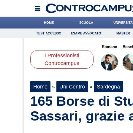
HOME
SCUOLA
UNIVERSITA
TEST ACCESSO
ESAME AVVOCATO
MASTER
TEST ACCESSO
Esame Avvocato
Master
lco
Crepet
Cacciatore
Onomastico
Buzzatti
Antonucci
Bricolage
Romano
Consigli
Bosch
I Professionisti
Scienze
Controcampus
Home
»
Uni Centro
»
Sardegna
165 Borse di Stu
Sassari, grazie