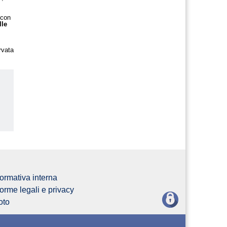
,
 con
lle
rvata
us
ormativa interna
orme legali e privacy
oto