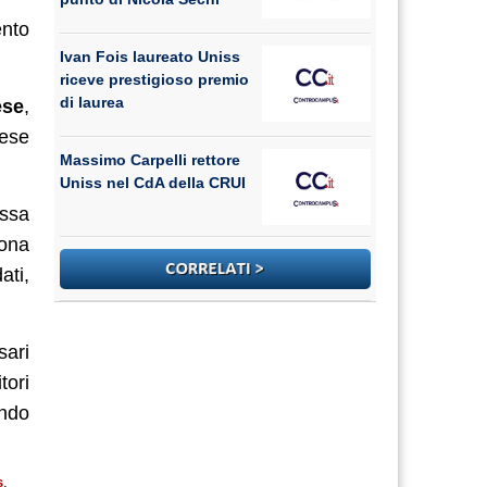
ento
Ivan Fois laureato Uniss
riceve prestigioso premio
di laurea
ese
,
ese
Massimo Carpelli rettore
Uniss nel CdA della CRUI
ossa
uona
ati,
sari
tori
ando
s
,