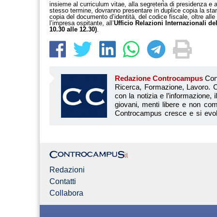
insieme al curriculum vitae, alla segreteria di presidenza e 
stesso termine, dovranno presentare in duplice copia la sta
copia del documento d’identità, del codice fiscale, oltre all
l’impresa ospitante, all’
Ufficio Relazioni Internazionali de
10.30 alle 12.30)
.
Redazione Controcampus
Controcampus è Il magazine più letto dai giovani su: Scuola, Università, Ricerca, Formazione, Lavoro. Controcampus nasce nell’ottobre 2001 con la missione di affiancare con la notizia e l’informazione, il mondo dell’istruzione e dell’università. Il suo cuore pulsante sono i giovani, menti libere e non compromesse da nessun interesse di parte. Il progetto è ambizioso e Controcampus cresce e si evolve arricchendo il proprio staff con nuovi giovani vogliosi di essere protagonisti in un’avventura editoriale. Aumentano e si perfezionano le competenze e le professionalità di ognuno. Questo porta Controcam
Redazioni
Contatti
Collabora