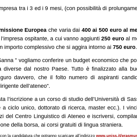
ompresa tra i 3 ed i 9 mesi, (con possibilità di prolungam
issione Europea
che varia dai
400 ai 500 euro al m
 l’impresa ospitante, a cui vanno aggiunti
250 euro
al m
un importo complessivo che si aggira intorno ai
750 euro
.
. Sanna ” vogliamo conferire un budget economico che p
à diverse dal nostro Paese. Tutto è finalizzato alla b
guro davvero, che il folto numero di aspiranti candid
irigente dell’ateneo”.
ta l’iscrizione a un corso di studio dell’Università di Sas
 a ciclo unico, dottorato di ricerca, master ecc.). I vinci
izi del Centro Linguistico di Ateneo e iscriversi, compil
e della borsa, ai corsi gratuiti di lingua straniera.
 con la candidatura che potranno scaricare all’indirizzo
www.uniss.it/erasmu