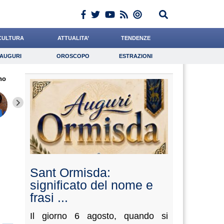
CULTURA
ATTUALITA’
TENDENZE
AUGURI
OROSCOPO
ESTRAZIONI
Auguri
Oroscopo
Estrazioni
no
iornalista
Coniglio
Carfagna
Lavoro
Valorzi
Psicologia
Meoli
Quaglia
Algeri
Sant Ormisda:
significato del nome e
frasi ...
Il giorno 6 agosto, quando si