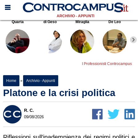
ARCHIVIO - APPUNTI
Quarta
di Geso
Miraglia
De Leo
I Professionisti Controcampus
Home
»
Archivio - Appunti
Platone e la crisi politica
R. C.
09/08/2026
Riflessioni sull’inadempienza dei regimi politici e