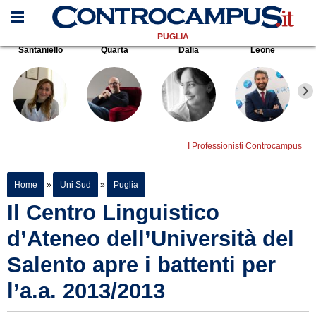
PUGLIA
Santaniello
Quarta
Dalia
Leone
I Professionisti Controcampus
Home
»
Uni Sud
»
Puglia
Il Centro Linguistico
d’Ateneo dell’Università del
Salento apre i battenti per
l’a.a. 2013/2013