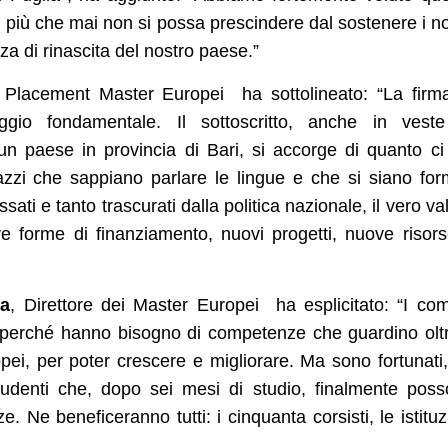
più che mai non si possa prescindere dal sostenere i no
za di rinascita del nostro paese.”
o Placement Master Europei ha sottolineato: “La firm
io fondamentale. Il sottoscritto, anche in veste
un paese in provincia di Bari, si accorge di quanto ci
azzi che sappiano parlare le lingue e che si siano for
ssati e tanto trascurati dalla politica nazionale, il vero va
ve forme di finanziamento, nuovi progetti, nuove risor
ka
, Direttore dei Master Europei ha esplicitato: “I co
i perché hanno bisogno di competenze che guardino oltr
opei, per poter crescere e migliorare. Ma sono fortunati
studenti che, dopo sei mesi di studio, finalmente pos
 Ne beneficeranno tutti: i cinquanta corsisti, le istituz