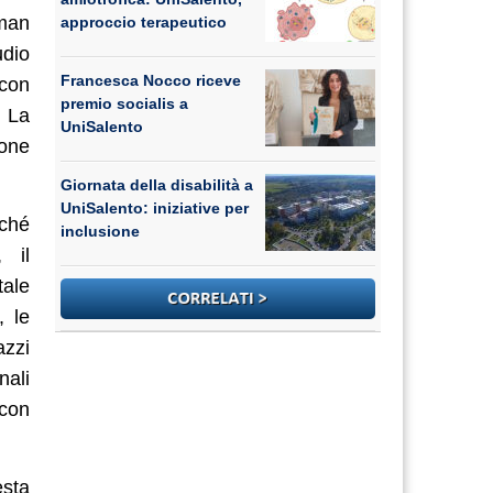
uman
approccio terapeutico
udio
Francesca Nocco riceve
 con
premio socialis a
. La
UniSalento
ione
Giornata della disabilità a
UniSalento: iniziative per
nché
inclusione
, il
tale
, le
azzi
nali
 con
esta