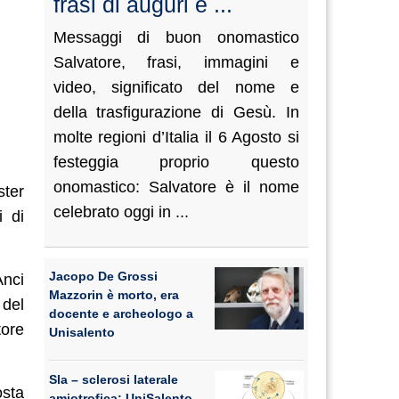
frasi di auguri e ...
Messaggi di buon onomastico
Salvatore, frasi, immagini e
video, significato del nome e
della trasfigurazione di Gesù. In
molte regioni d’Italia il 6 Agosto si
festeggia proprio questo
onomastico: Salvatore è il nome
ster
celebrato oggi in ...
i di
Jacopo De Grossi
Anci
Mazzorin è morto, era
 del
docente e archeologo a
tore
Unisalento
Sla – sclerosi laterale
osta
amiotrofica: UniSalento,