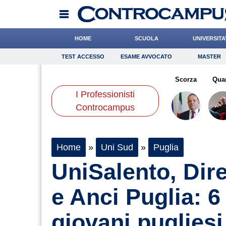
HOME
SCUOLA
UNIVERSITA
TEST ACCESSO
ESAME AVVOCATO
MASTER
TEST ACCESSO
Esame Avvocato
Master
orzi
Miraglia
Baietti
Onomastico
Boschetti
Bricolage
Bonanni
Scorza
Consigli
Qua
I Professionisti
Scienze
Controcampus
Home
»
Uni Sud
»
Puglia
UniSalento, Dir
e Anci Puglia: 6
giovani pugliesi