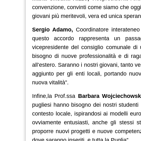
convenzione, convinti come siamo che oggi 
giovani più meritevoli, vera ed unica speran
Sergio Adamo,
Coordinatore interatene
questo accordo rappresenta un passagg
vicepresidente del consiglio comunale di 
bisogno di nuove professionalità e di rag
all’estero. Saranno i nostri giovani, tanto ve
aggiunto per gli enti locali, portando nuo
nuova vitalità”.
Infine,la Prof.ssa
Barbara Wojciechows
pugliesi hanno bisogno dei nostri student
contesto locale, ispirandosi ai modelli eur
ovviamente entusiasti, anche gli stessi 
proporre nuovi progetti e nuove competenze.
dove saranno inseriti, e tutta la Puglia”.