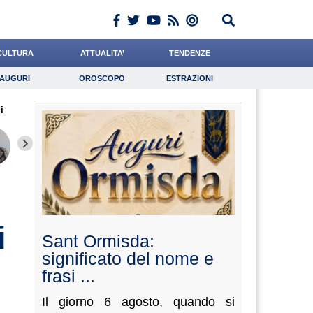
CULTURA
ATTUALITA’
TENDENZE
AUGURI
OROSCOPO
ESTRAZIONI
Auguri
Oroscopo
Estrazioni
i
iornalista
Ward
Barnaba
Lavoro
Cocchi
Psicologia
Leone
Califano
Bruzzo
i
Sant Ormisda:
significato del nome e
frasi ...
Il giorno 6 agosto, quando si