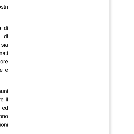
stri
a di
 di
 sia
mati
lore
se e
muni
e il
, ed
sono
ioni