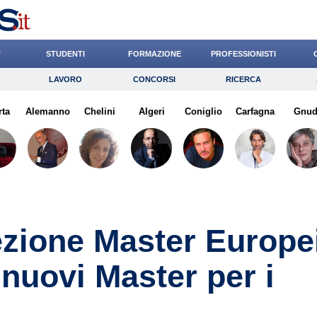
’
STUDENTI
FORMAZIONE
PROFESSIONISTI
LAVORO
CONCORSI
RICERCA
Lavoro
Concorsi
Ricerca
rta
Alemanno
Risparmio
Chelini
Algeri
Diritto
Coniglio
Economia
Carfagna
Gnud
G
ezione Master Europe
 nuovi Master per i