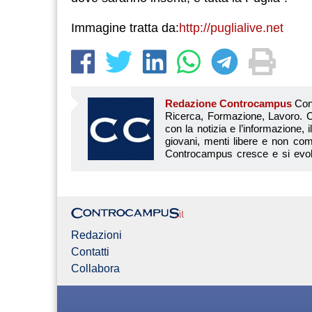
Immagine tratta da:
http://puglialive.net
Redazione Controcampus
Controcampus è Il magazine più letto dai giovani su: Scuola, Università, Ricerca, Formazione, Lavoro. Controcampus nasce nell’ottobre 2001 con la missione di affiancare con la notizia e l’informazione, il mondo dell’istruzione e dell’università. Il suo cuore pulsante sono i giovani, menti libere e non compromesse da nessun interesse di parte. Il progetto è ambizioso e Controcampus cresce e si evolve arricchendo il proprio staff con nuovi giovani vogliosi di essere protagonisti in un’avventura editoriale. Aumentano e si perfezionano le competenze e le professionalità di ognuno. Questo porta Controcam
Redazioni
Contatti
Collabora