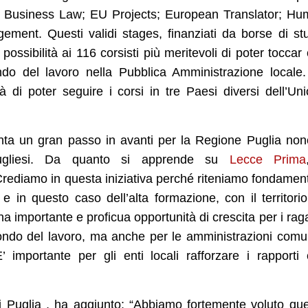
n Business Law; EU Projects; European Translator; H
nt. Questi validi stages, finanziati da borse di st
ossibilità ai 116 corsisti più meritevoli di poter toccar
do del lavoro nella Pubblica Amministrazione locale
tà di poter seguire i corsi in tre Paesi diversi dell’Un
enta un gran passo in avanti per la Regione Puglia no
 pugliesi. Da quanto si apprende su
Lecce Prima
“Crediamo in questa iniziativa perché riteniamo fondamen
 e in questo caso dell’alta formazione, con il territorio
a importante e proficua opportunità di crescita per i rag
ondo del lavoro, ma anche per le amministrazioni comu
’ importante per gli enti locali rafforzare i rapporti
 Puglia , ha aggiunto: “Abbiamo fortemente voluto qu