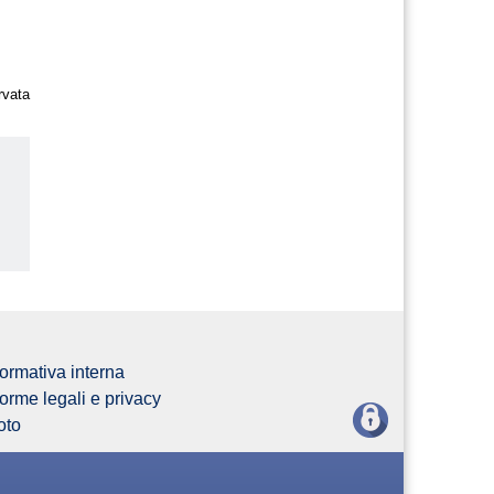
rvata
us
ormativa interna
orme legali e privacy
oto